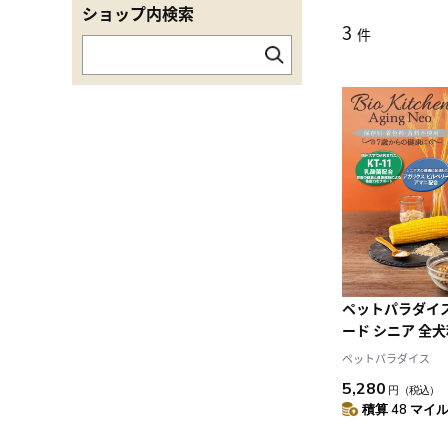
ショップ内検索
3
件
ペットパラダイス
ード シニア 全犬
料・着色料・香
ペットパラダイス
ビオキッチン エ
5,280
円
（税込）
3kg (500g×6袋
積算 48 マイル 