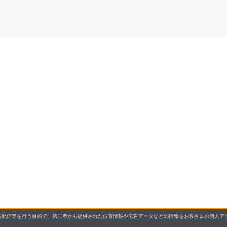
配信等を行う目的で、第三者から提供された位置情報や広告データなどの情報をお客さまの個人デー