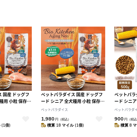
 国産 ドッグフ
ペットパラダイス 国産 ドッグフ
ペットパラ
種用 小粒 保存
ード シニア 全犬種用 小粒 保存
ード シニア
料不使用 ドライ
料・着色料・香料不使用 ドライ
料・着色料
ペットパラダイス
ペットパラダ
イジングネオ
ビオキッチン エイジングネオ
ビオキッチ
1,980
900
円
（税込）
円
（税込
）
1kg (500g×2袋）
500g
(1倍)
積算 18 マイル (1倍)
積算 8 マ