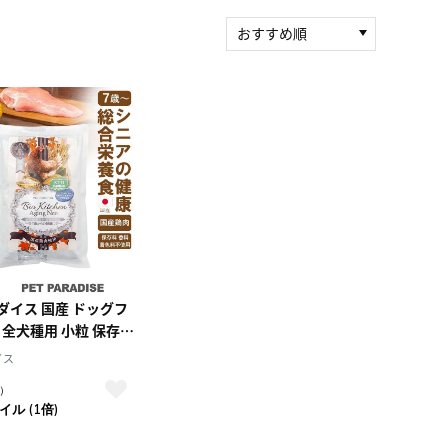
おすすめ順
新着順
積算マイル率（高い
順）
人気順
レビュー件数（多い
順）
レビュー評価（高い
順）
価格（安い順）
価格（高い順）
ダイス 国産 ドッグフ
 全犬種用 小粒 保存
・香料不使用 ドライ
イス
ン エイジングネオ
）
イル (1倍)