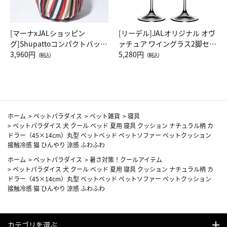
[マーナxJALショッピン
[リーデル]JALオリジナル オヴ
グ]Shupattoコンパクトバッグ
ァチュア ワイングラス2脚セッ
Drop JAL客室乗務員（LC）ス
3,960円
ト（レッドワイン）
5,280円
（税込）
（税込）
カーフ柄
ホーム
>
ペットパラダイス
>
ペット雑貨
>
寝具
>
ペットパラダイス 犬 クール ベッド 夏用 寝具 クッション ナチュラル柄 カ
ドラー（45×14cm）丸型 ペットベッド ペットソファー ペットクッション
接触冷感 猫 ひんやり 涼感 ふわふわ
ホーム
>
ペットパラダイス
>
暑さ対策！クールアイテム
>
ペットパラダイス 犬 クール ベッド 夏用 寝具 クッション ナチュラル柄 カ
ドラー（45×14cm）丸型 ペットベッド ペットソファー ペットクッション
接触冷感 猫 ひんやり 涼感 ふわふわ
カテゴリを選ぶ