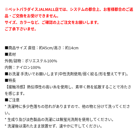
※ペットパラダイスJALMALL店では、システムの都合上、お客様都合のご返
品・ご交換をお受けできません。
サイズ、カラーなど、ご確認の上ご注文をお願いします。
ご了承下さいませ。
■商品サイズ 直径：約45cm/高さ：約14cm
■素材
外側/詰物：ポリエステル100%
内側：ナイロン100%
■お洗濯 手洗いでお願いします(中性洗剤使用/弱く絞る/形を整えて干す)。
■特長
【接触冷感】熱伝導性の高い糸を使用し、素早く熱を拡散することで冷たさ
を感じます。
■ご注意
* 洗濯時に多少色落ちの恐れがありますので、他の物と分けて洗ってくださ
い。
* 生成り及び淡色製品の洗濯には無蛍光洗剤を使用してください。
* 洗濯後は濡れたまま放置せず、速やかに干してください。