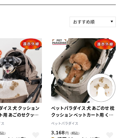
おすすめ順
新着順
積算マイル率（高い
順）
人気順
レビュー件数（多い
順）
レビュー評価（高い
順）
価格（安い順）
価格（高い順）
ダイス 犬 クッション
ペットパラダイス 犬 あごのせ 枕
ト用 あごのせクッシ
クッション ペットカート用 くま
 洗濯可能 くまちゃん
ちゃん 織り柄 ボア ピロー カート
イス
ペットパラダイス
 カート あごのせ カー
クッション 遠赤外線 洗える 遠赤
3,168
税込）
円
（税込）
ン 遠赤外線 リバーシ
あったか ペット ベッド 冬