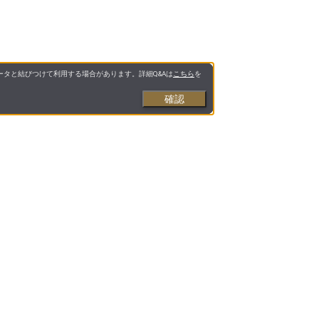
タと結びつけて利用する場合があります。詳細Q&Aは
こちら
を
確認
お支払いについて
送料について
営業日について