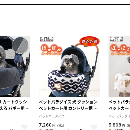
ス カートクッシ
ペットパラダイス 犬 クッション
ペットパラ
える バギー用 カ
ペットカート用 カントリー柄 ボ
ペットカー
ー キルティング
ア カートクッション 洗える 洗濯
ョン 洗える
ペットパラダイス
ペットパラダ
ン
可能 あごのせクッション カート
織り柄 ボア
7,260
5,808
円
（税込）
円
（
クッション 遠赤外線 カートアク
トクッショ