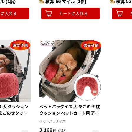
ル (1倍)
積算 66 マイル (1倍)
積算 52
セサリー バギー用クッション
ブル 遠赤 
冬
トに入れる
カートに入れる
10
2026.10
月
2026.11
木
金
土
日
月
火
水
木
金
土
4
5
1
2
3
0
11
12
4
5
6
7
8
9
10
7
18
19
11
12
13
14
15
16
17
4
25
26
18
19
20
21
22
23
24
25
26
27
28
29
30
31
 犬 クッション
ペットパラダイス 犬 あごのせ 枕
 あごのせクッシ
クッション ペットカート用 アラ
可能 アラン柄 ボ
ン柄 ボア ピロー あごのせクッシ
ペットパラダイス
のせ カートクッシ
ョン 洗える 洗濯可能 カートクッ
3,168
円
（税込）