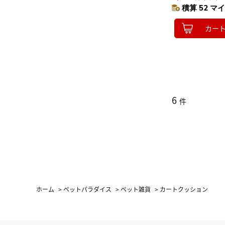
ョン 遠赤外線 
積算 52 マイ
ト ベッド 冬
カー
6
件
ホーム
>
ペットパラダイス
>
ペット雑貨
>
カートクッション