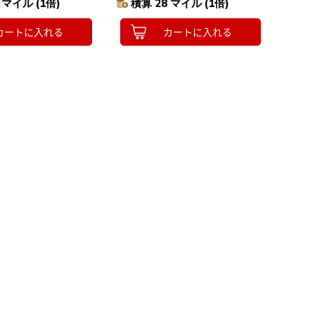
 マイル (1倍)
積算 28 マイル (1倍)
あったか ペット ベッド
カートに入れる
カートに入れる