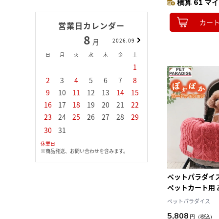
積算 61 マイ
カー
営業日カレンダー
8
9
月
2026.09
月
日
月
火
水
木
金
土
日
月
火
水
1
1
2
3
2
3
4
5
6
7
8
6
7
8
9
1
9
10
11
12
13
14
15
13
14
15
16
1
16
17
18
19
20
21
22
20
21
22
23
2
23
24
25
26
27
28
29
27
28
29
30
30
31
休業日
※商品発送、お問い合わせを含みます。
ペットパラダイス
ペットカート用
ョン 洗える 洗濯
ペットパラダイス
ア カート あご
5,808
円
（税込）