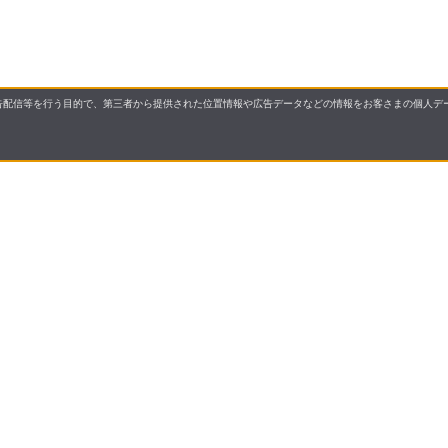
配信等を行う目的で、第三者から提供された位置情報や広告データなどの情報をお客さまの個人デー
要
プライバシーポリシー
について
配送について
セル・返品・交換について
保証・修理について
合わせ先
特商法に基づく表示