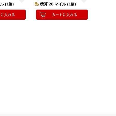
リバーシブル ペッ
ション 遠赤外線 ペット ベッド 冬
ル (1倍)
積算 28 マイル (1倍)
トに入れる
カートに入れる