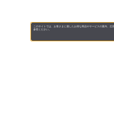
このサイトでは、お客さまに適したお得な商品やサービスの案内、広告
参照ください。
会社概
領収書
キャン
お問い