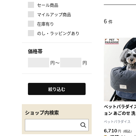
セール商品
マイルアップ商品
6
件
在庫有り
のし・ラッピングあり
価格帯
円
～
円
絞り込む
ペットパラダイ
ショップ内検索
ョン あごのせ 洗
ートアクセサリ
ペットパラダイス
カートクッショ
6,710
円
（税込）