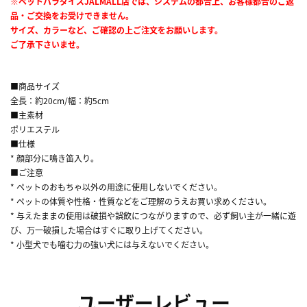
※ペットパラダイスJALMALL店では、システムの都合上、お客様都合のご返
品・ご交換をお受けできません。
サイズ、カラーなど、ご確認の上ご注文をお願いします。
ご了承下さいませ。
■商品サイズ
全長：約20cm/幅：約5cm
■主素材
ポリエステル
■仕様
* 顔部分に鳴き笛入り。
■ご注意
* ペットのおもちゃ以外の用途に使用しないでください。
* ペットの体質や性格・性質などをご理解のうえお買い求めください。
* 与えたままの使用は破損や誤飲につながりますので、必ず飼い主が一緒に遊
び、万一破損した場合はすぐに取り上げてください。
* 小型犬でも噛む力の強い犬には与えないでください。
ユーザーレビュー