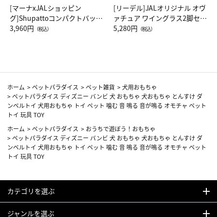
[マーナxJALショッピン
[リーデル]JALオリジナル オヴ
グ]Shupattoコンパクトバッグ
ァチュア ワイングラス2脚セッ
Drop JAL客室乗務員（LC）ス
3,960円
ト（レッドワイン）
5,280円
（税込）
（税込）
カーフ柄
ホーム
>
ペットパラダイス
>
ペット雑貨
>
犬用おもちゃ
>
ペットパラダイス ディズニー バンビ 犬 おもちゃ 犬おもちゃ とんすけ ダ
ンベルトイ 犬用おもちゃ トイ ペット 噛む 音 鳴る 音が鳴る オモチャ ペット
トイ 玩具 TOY
ホーム
>
ペットパラダイス
>
おうちで遊ぼう！おもちゃ
>
ペットパラダイス ディズニー バンビ 犬 おもちゃ 犬おもちゃ とんすけ ダ
ンベルトイ 犬用おもちゃ トイ ペット 噛む 音 鳴る 音が鳴る オモチャ ペット
トイ 玩具 TOY
カテゴリを選ぶ
ジャンルを選ぶ