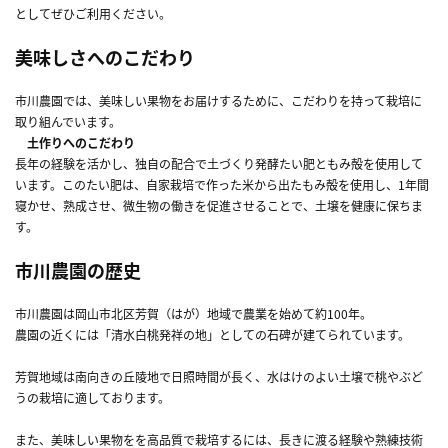
としてぜひご利用ください。
美味しさへのこだわり
市川農園では、美味しい果物をお届けするために、こだわりを持って栽培に
取り組んでいます。
土作りへのこだわり
長年の経験を活かし、独自の配合で土づくり発酵たい肥ともみ殻を使用して
います。このたい肥は、自家栽培で作った米から出たもみ殻を使用し、1年間
寝かせ、熟成させ、微生物の働きを促進させることで、土壌を健康に保ちま
す。
市川農園の歴史
市川農園は岡山市北区芳賀（はが）地域で農業を始めて約100年。
農園の近くには「清水白桃発祥の地」としての石碑が建てられています。
芳賀地域は南向きの丘陵地で日照時間が長く、水はけのよい土壌で桃やぶど
うの栽培に適しております。
また、美味しい果物をを高品質で栽培するには、長きに渡る経験や熟練技術