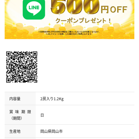
内容量
2房入り1.2Kg
賞味期限
日
（期間）
生産地
岡山県岡山市