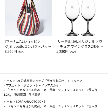
[マーナxJALショッピン
[リーデル]JALオリジナル オヴ
グ]Shupattoコンパクトバッグ
ァチュア ワイングラス2脚セッ
Drop JAL客室乗務員（LC）ス
3,960円
ト（レッドワイン）
5,280円
（税込）
（税込）
カーフ柄
ホーム
>
JAL公式産直ショップ「空からお届け」
>
フルーツ
>
マスカット・ぶどう
>
シャインマスカット
>
「9月～11月発送予約商品」 岡山県産 シャインマスカット 2房入り
1.2Kg 市川農園 産地直送
ホーム
>
SORAKARA OTODOKE
>
「9月～11月発送予約商品」 岡山県産 シャインマスカット 2房入り