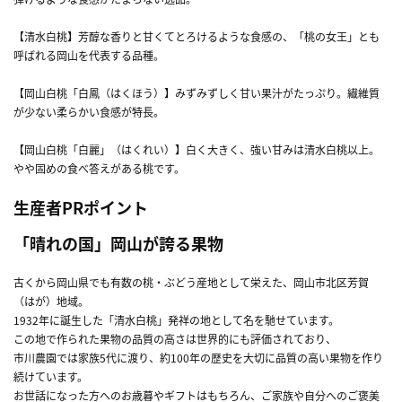
【清水白桃】芳醇な香りと甘くてとろけるような食感の、「桃の女王」とも
呼ばれる岡山を代表する品種。
【岡山白桃「白鳳（はくほう）】みずみずしく甘い果汁がたっぷり。繊維質
が少ない柔らかい食感が特長。
【岡山白桃「白麗」（はくれい）】白く大きく、強い甘みは清水白桃以上。
やや固めの食べ答えがある桃です。
生産者PRポイント
「晴れの国」岡山が誇る果物
古くから岡山県でも有数の桃・ぶどう産地として栄えた、岡山市北区芳賀
（はが）地域。
1932年に誕生した「清水白桃」発祥の地として名を馳せています。
この地で作られた果物の品質の高さは世界的にも評価されており、
市川農園では家族5代に渡り、約100年の歴史を大切に品質の高い果物を作り
続けています。
お世話になった方へのお歳暮やギフトはもちろん、ご家族や自分へのご褒美