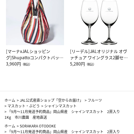
[マーナxJALショッピン
[リーデル]JALオリジナル オヴ
グ]Shupattoコンパクトバッグ
ァチュア ワイングラス2脚セッ
Drop JAL客室乗務員（LC）ス
3,960円
ト（レッドワイン）
5,280円
（税込）
（税込）
カーフ柄
ホーム
>
JAL公式産直ショップ「空からお届け」
>
フルーツ
>
マスカット・ぶどう
>
シャインマスカット
>
「9月～11月発送予約商品」岡山県産 シャインマスカット 2房入り
1Kg 市川農園 産地直送
ホーム
>
SORAKARA OTODOKE
>
「9月～11月発送予約商品」岡山県産 シャインマスカット 2房入り