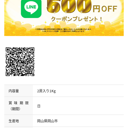
内容量
2房入り1Kg
賞味期限
日
（期間）
生産地
岡山県岡山市