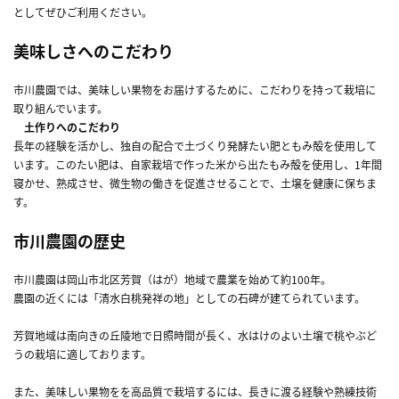
としてぜひご利用ください。
美味しさへのこだわり
市川農園では、美味しい果物をお届けするために、こだわりを持って栽培に
取り組んでいます。
土作りへのこだわり
長年の経験を活かし、独自の配合で土づくり発酵たい肥ともみ殻を使用して
います。このたい肥は、自家栽培で作った米から出たもみ殻を使用し、1年間
寝かせ、熟成させ、微生物の働きを促進させることで、土壌を健康に保ちま
す。
市川農園の歴史
市川農園は岡山市北区芳賀（はが）地域で農業を始めて約100年。
農園の近くには「清水白桃発祥の地」としての石碑が建てられています。
芳賀地域は南向きの丘陵地で日照時間が長く、水はけのよい土壌で桃やぶど
うの栽培に適しております。
また、美味しい果物をを高品質で栽培するには、長きに渡る経験や熟練技術