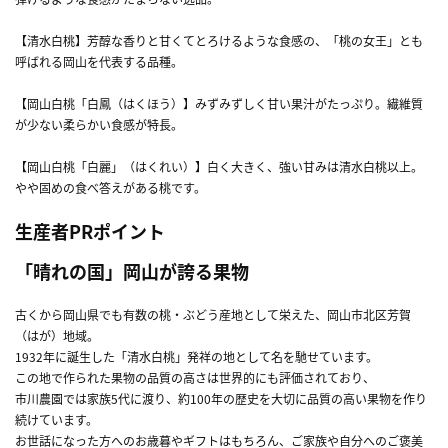
【清水白桃】芳醇な香りと甘くてとろけるような食感の、「桃の女王」とも
呼ばれる岡山を代表する品種。
【岡山白桃「白鳳（はくほう）】みずみずしく甘い果汁がたっぷり。繊維質
が少ない柔らかい食感が特長。
【岡山白桃「白麗」（はくれい）】白く大きく、強い甘みは清水白桃以上。
やや固めの食べ答えがある桃です。
生産者PRポイント
「晴れの国」岡山が誇る果物
古くから岡山県でも有数の桃・ぶどう産地として栄えた、岡山市北区芳賀
（はが）地域。
1932年に誕生した「清水白桃」発祥の地として名を馳せています。
この地で作られた果物の品質の高さは世界的にも評価されており、
市川農園では家族5代に渡り、約100年の歴史を大切に品質の高い果物を作り
続けています。
お世話になった方へのお歳暮やギフトはもちろん、ご家族や自分へのご褒美