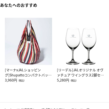
あなたへのおすすめ
[マーナxJALショッピン
[リーデル]JALオリジナル オヴ
グ]Shupattoコンパクトバッグ
ァチュア ワイングラス2脚セッ
Drop JAL客室乗務員（LC）ス
3,960円
ト（レッドワイン）
5,280円
（税込）
（税込）
カーフ柄