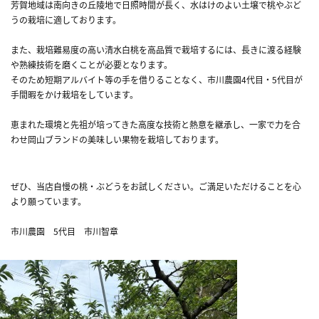
芳賀地域は南向きの丘陵地で日照時間が長く、水はけのよい土壌で桃やぶど
うの栽培に適しております。
また、栽培難易度の高い清水白桃を高品質で栽培するには、長きに渡る経験
や熟練技術を磨くことが必要となります。
そのため短期アルバイト等の手を借りることなく、市川農園4代目・5代目が
手間暇をかけ栽培をしています。
恵まれた環境と先祖が培ってきた高度な技術と熱意を継承し、一家で力を合
わせ岡山ブランドの美味しい果物を栽培しております。
ぜひ、当店自慢の桃・ぶどうをお試しください。ご満足いただけることを心
より願っています。
市川農園 5代目 市川智章