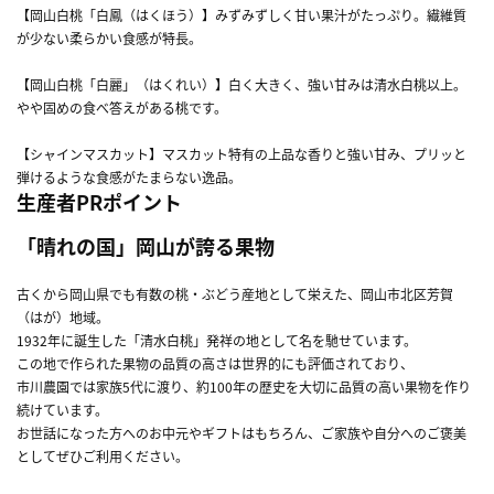
【岡山白桃「白鳳（はくほう）】みずみずしく甘い果汁がたっぷり。繊維質
が少ない柔らかい食感が特長。
【岡山白桃「白麗」（はくれい）】白く大きく、強い甘みは清水白桃以上。
やや固めの食べ答えがある桃です。
【シャインマスカット】マスカット特有の上品な香りと強い甘み、プリッと
弾けるような食感がたまらない逸品。
生産者PRポイント
「晴れの国」岡山が誇る果物
古くから岡山県でも有数の桃・ぶどう産地として栄えた、岡山市北区芳賀
（はが）地域。
1932年に誕生した「清水白桃」発祥の地として名を馳せています。
この地で作られた果物の品質の高さは世界的にも評価されており、
市川農園では家族5代に渡り、約100年の歴史を大切に品質の高い果物を作り
続けています。
お世話になった方へのお中元やギフトはもちろん、ご家族や自分へのご褒美
としてぜひご利用ください。