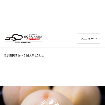
メニュー
清水白桃５個～６個入り1.5ｋｇ