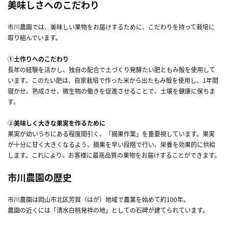
美味しさへのこだわり
市川農園では、美味しい果物をお届けするために、こだわりを持って栽培に
取り組んでいます。
①土作りへのこだわり
長年の経験を活かし、独自の配合で土づくり発酵たい肥ともみ殻を使用して
います。このたい肥は、自家栽培で作った米から出たもみ殻を使用し、1年間
寝かせ、熟成させ、微生物の働きを促進させることで、土壌を健康に保ちま
す。
②美味しく大きな果実を作るために
果実が幼いうちにある程度間引く、「摘果作業」を重要視しています。果実
が十分に甘く大きくなるよう、摘果を早い段階で行い、栄養を効果的に供給
します。これにより、お客様に最高品質の果物をお届けすることができます。
市川農園の歴史
市川農園は岡山市北区芳賀（はが）地域で農業を始めて約100年。
農園の近くには「清水白桃発祥の地」としての石碑が建てられています。