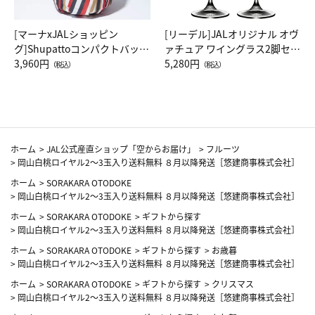
[マーナxJALショッピン
[リーデル]JALオリジナル オヴ
グ]Shupattoコンパクトバッグ
ァチュア ワイングラス2脚セッ
Drop JAL客室乗務員（LC）ス
3,960円
ト（レッドワイン）
5,280円
（税込）
（税込）
カーフ柄
ホーム
>
JAL公式産直ショップ「空からお届け」
>
フルーツ
>
岡山白桃ロイヤル2～3玉入り送料無料 ８月以降発送［悠建商事株式会社］
ホーム
>
SORAKARA OTODOKE
>
岡山白桃ロイヤル2～3玉入り送料無料 ８月以降発送［悠建商事株式会社］
ホーム
>
SORAKARA OTODOKE
>
ギフトから探す
>
岡山白桃ロイヤル2～3玉入り送料無料 ８月以降発送［悠建商事株式会社］
ホーム
>
SORAKARA OTODOKE
>
ギフトから探す
>
お歳暮
>
岡山白桃ロイヤル2～3玉入り送料無料 ８月以降発送［悠建商事株式会社］
ホーム
>
SORAKARA OTODOKE
>
ギフトから探す
>
クリスマス
>
岡山白桃ロイヤル2～3玉入り送料無料 ８月以降発送［悠建商事株式会社］