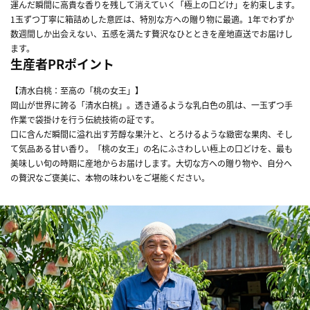
運んだ瞬間に高貴な香りを残して消えていく「極上の口どけ」を約束します。
1玉ずつ丁寧に箱詰めした意匠は、特別な方への贈り物に最適。1年でわずか
数週間しか出会えない、五感を満たす贅沢なひとときを産地直送でお届けし
ます。
生産者PRポイント
【清水白桃：至高の「桃の女王」】
岡山が世界に誇る「清水白桃」。透き通るような乳白色の肌は、一玉ずつ手
作業で袋掛けを行う伝統技術の証です。
口に含んだ瞬間に溢れ出す芳醇な果汁と、とろけるような緻密な果肉、そし
て気品ある甘い香り。「桃の女王」の名にふさわしい極上の口どけを、最も
美味しい旬の時期に産地からお届けします。大切な方への贈り物や、自分へ
の贅沢なご褒美に、本物の味わいをご堪能ください。