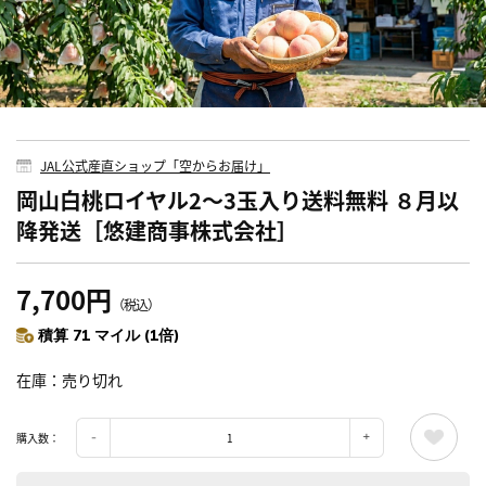
JAL公式産直ショップ「空からお届け」
岡山白桃ロイヤル2～3玉入り送料無料 ８月以
降発送［悠建商事株式会社］
7,700円
（税込）
積算 71 マイル (1倍)
在庫
売り切れ
購入数：