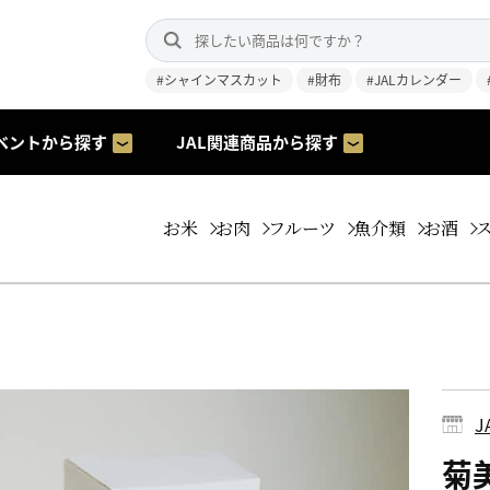
#シャインマスカット
#財布
#JALカレンダー
ベントから探す
JAL関連商品から探す
お米
お肉
フルーツ
魚介類
お酒
菊