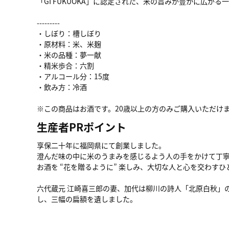
「GI FUKUOKA」に認定された、米の旨みが豊かに広がる
---------
・しぼり：槽しぼり
・原材料：米、米麹
・米の品種：夢一献
・精米歩合：六割
・アルコール分：15度
・飲み方：冷酒
※この商品はお酒です。20歳以上の方のみご購入いただけ
生産者PRポイント
享保二十年に福岡県にて創業しました。
澄んだ味の中に米のうまみを感じるよう人の手をかけて丁
お酒を “花を贈るように” 楽しみ、大切な人と心を交わす
六代蔵元 江崎喜三郎の妻、加代は柳川の詩人「北原白秋」
し、三幅の扁額を遺しました。