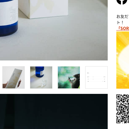
お友だ
ト！
「SOR