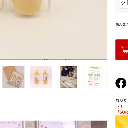
ッ
購入数
大切な人の
お友だ
ト！
「SOR