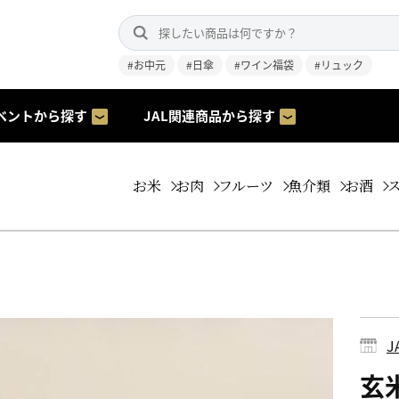
#お中元
#日傘
#ワイン福袋
#リュック
ベントから探す
JAL関連商品から探す
お米
お肉
フルーツ
魚介類
お酒
玄