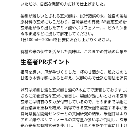
いただけ、自然な発酵の力だけで仕上げました。
製麹が難しいとされる玄米麹は、試行錯誤の末、独自の製
原材料の玄米にもこだわり、宮崎県産の有機JAS認定玄米
玄米麹が作り出したアミノ酸やポリフェノール、ビタミン
ぬるま湯などに浸して解凍してください。
1日100ml～200mlを目安にお召し上がりください。
有機玄米の個性を活かした風味は、これまでの甘酒の印象
生産者PRポイント
祖母を想い、母が手づくりした一杯の甘酒から、私たちの
甘酒の本質は麹にあると考え、米麹のみで仕込む製法を追
以前は米麹甘酒と玄米麹甘酒の2本立てで運営しておりまし
さらに栄養豊富な玄米に着目し、製麹が難しいとされる玄
玄米には特有のヌカが付帯しているので、そのままでは麹
試行錯誤を重ねた結果、納得できる玄米麹を製造する事が
宮崎県食品開発センターとの共同研究の結果、米麹甘酒よ
アミノ酸やポリフェノールの含有量が多い事が判明し、玄米
安心安全な有機玄米を使用し、手仕事と五感で丁寧に仕上