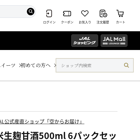
ログイン
クーポン
お気入り
注文履歴
カート
スイーツ
初めての方へ
JAL公式産直ショップ「空からお届け」
米生麹甘酒500ml 6パックセッ