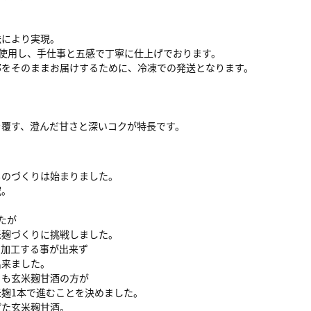
法により実現。
を使用し、手仕事と五感で丁寧に仕上げでおります。
郡をそのままお届けするために、冷凍での発送となります。
を覆す、澄んだ甘さと深いコクが特長です。
ものづくりは始まりました。
究。
たが
米麹づくりに挑戦しました。
に加工する事が出来ず
出来ました。
りも玄米麹甘酒の方が
麹1本で進むことを決めました。
げた玄米麹甘酒。