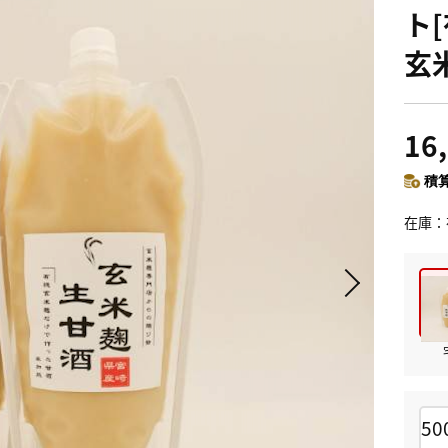
ト
玄
16
積算
在庫
50