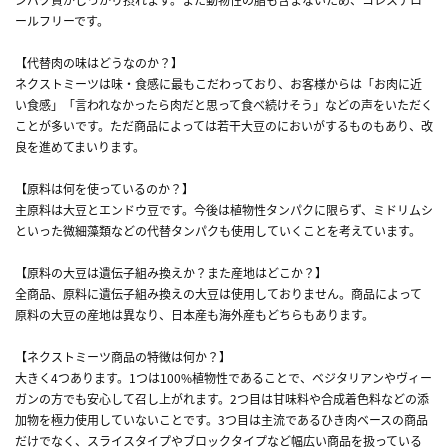
ールフリーです。
【代替肉の味はどうなのか？】
ネクストミーツは味・食感に最もこだわっており、お客様からは「お肉に近
い食感」「言われなかったら肉だと思って食べ続けそう」などの声をいただく
ことが多いです。ただ商品によっては若干大豆のにおいがするものもあり、改
良を進めてまいります。
【原料は何を使っているのか？】
主原料は大豆とエンドウ豆です。今後は植物性タンパクに限らず、ミドリムシ
といった微細藻類などの代替タンパクも使用していくことを考えています。
【原料の大豆は遺伝子組み換えか？また産地はどこか？】
全商品、原料に遺伝子組み換えの大豆は使用しておりません。商品によって
原料の大豆の産地は異なり、日本産も海外産もどちらもあります。
【ネクストミーツ商品の特徴は何か？】
大きく4つあります。1つは100%植物性であることで、ベジタリアンやヴィー
ガンの方でも安心して召し上がれます。2つ目は甘味料や合成着色料などの添
加物を極力使用していないことです。3つ目は主流であるひき肉ベースの商品
だけでなく、スライスタイプやブロックタイプなど幅広い商品を扱っている