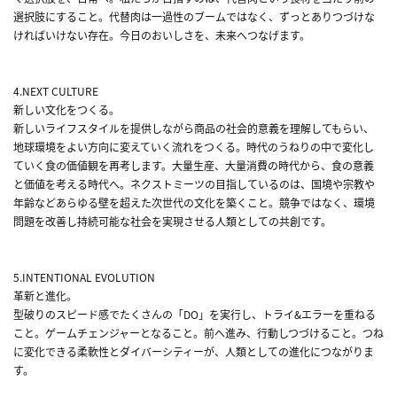
選択肢にすること。代替肉は一過性のブームではなく、ずっとありつづけな
ければいけない存在。今日のおいしさを、未来へつなげます。
4.NEXT CULTURE
新しい文化をつくる。
新しいライフスタイルを提供しながら商品の社会的意義を理解してもらい、
地球環境をよい方向に変えていく流れをつくる。時代のうねりの中で変化し
ていく食の価値観を再考します。大量生産、大量消費の時代から、食の意義
と価値を考える時代へ。ネクストミーツの目指しているのは、国境や宗教や
年齢などあらゆる壁を超えた次世代の文化を築くこと。競争ではなく、環境
問題を改善し持続可能な社会を実現させる人類としての共創です。
5.INTENTIONAL EVOLUTION
革新と進化。
型破りのスピード感でたくさんの「DO」を実行し、トライ&エラーを重ねる
こと。ゲームチェンジャーとなること。前へ進み、行動しつづけること。つね
に変化できる柔軟性とダイバーシティーが、人類としての進化につながりま
す。