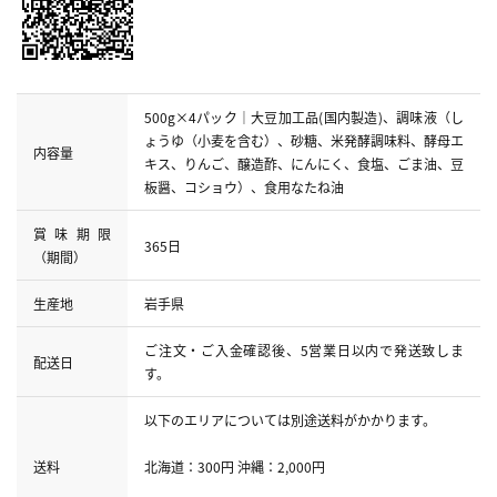
500g×4パック｜大豆加工品(国内製造)、調味液（し
ょうゆ（小麦を含む）、砂糖、米発酵調味料、酵母エ
内容量
キス、りんご、醸造酢、にんにく、食塩、ごま油、豆
板醤、コショウ）、食用なたね油
賞味期限
365日
（期間）
生産地
岩手県
ご注文・ご入金確認後、5営業日以内で発送致しま
配送日
す。
以下のエリアについては別途送料がかかります。
送料
北海道：300円 沖縄：2,000円