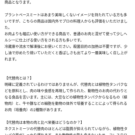
商品となります。
プラントベースミートはあまり美味しくないイメージを持たれている方も多
いですが、こちらの商品は国内外でプロの料理人からも評価をいただけまし
た。
お肉よりも幅広い使い方ができる商品で、普通のお肉と混ぜて使って少しヘ
ルシーに仕上げる使い方をされる方も多いです。
冷蔵庫や流水で解凍後にお使いください。殺菌目的の加熱は不要ですが、少
し油で炒めたり焼いていただくと香ばしさも出てより一層美味しく召し上が
れます。
【代替肉とは？】
明確に定義されているわけではありませんが、代替肉とは植物性タンパクな
どを原料とし、肉の味や食感を再現して作られた、動物性のお肉の代わりと
なる食品を言います。主には、大豆などの植物性タンパクからなるもの（植
物肉）と、牛や豚などの細胞を動物の体外で培養することによって得られる
お肉（培養肉）の2種類があります。
【代替肉は本物の肉と比べ栄養はどうなのか？】
ネクストミーツの代替肉のほとんどは脂質が抑えられていながら、植物性タ
ンパク質がしっかり摂れます。また動物性の脂も含まないため、コレステロ