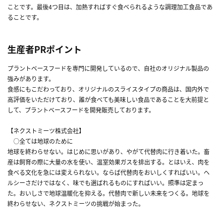
ことです。最後4つ目は、加熱すればすぐ食べられるような調理加工食品であ
ることです。
生産者PRポイント
プラントベースフードを専門に開発しているので、自社のオリジナル製品の
強みがあります。
食感にもこだわっており、オリジナルのスライスタイプの商品は、国内外で
高評価をいただけており、誰が食べても美味しい食品であることを大前提と
して、プラントベースフードを開発販売しております。
【ネクストミーツ株式会社】
○全ては地球のために
地球を終わらせない。はじめに思いがあり、やがて代替肉に行き着いた。畜
産は飼育の際に大量の水を使い、温室効果ガスを排出する。とはいえ、肉を
食べる文化を急には変えられない。ならば代替肉をおいしくすればいい。ヘ
ルシーさだけではなく、味でも選ばれるものにすればいい。照準は定まっ
た。おいしさで地球温暖化を抑える。代替肉で新しい未来をつくる。地球を
終わらせない、ネクストミーツの挑戦が始まった。