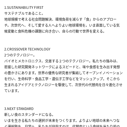
1.SUSTAINABILITY FIRST
サステナブルであること。
地球規模で考える社会問題解決、環境負荷を減らす「食」からのアプロー
チ。次世代へ、そして愛する人へよりよい地球環境を。いま直面している気
候変動と食料危機の課題に向き合い、自らの行動で世界を変える。
2.CROSSOVER TECHNOLOGY
2つのテクノロジー。
バイオとメカトロニクス、交差する２つのテクノロジー。私たちの強みは、
密接した研究開発ネットワークによるスピードと、味や食感を生み出す発想
の豊かさにあります。世界の優秀な研究者が集結してオープンイノベーション
を行い、生命科学・食品工学・遺伝子工学などをマッシュアップ。そこから
生まれるアイデアとテクノロジーを駆使して、次世代の代替肉を日々進化させ
ています。
3.NEXT STANDARD
新しい食のスタンダードになる。
いまを生きる私たちの選択が未来をつくります。よりよい地球の未来へつな
ぐ選択肢を、日常へ。私たちが目指すのは、代替肉という食材を当たり前の