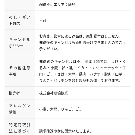
配送不可エリア：離島
のし・ギフ
不可
ト対応
お客さま都合による返品は、原則受付致しません。
キャンセル
発送後のキャンセルも原則お受けできませんのでご了
ポリシー
承ください。
発送後のキャンセルは不可 ※本工場では、えび・く
その他注意
るみ・小麦・卵・乳・イカ・・カシューナッツ・牛
事項
肉・ごま・さば・大豆・鶏肉・バナナ・豚肉・山芋・
りんご・ゼラチンを含む製品も製造しております。
販売者
株式会社農協観光
アレルゲン
小麦、大豆、りんご、ごま
情報
特定商取引
法に基づく
請求後速やかに開示いたします。