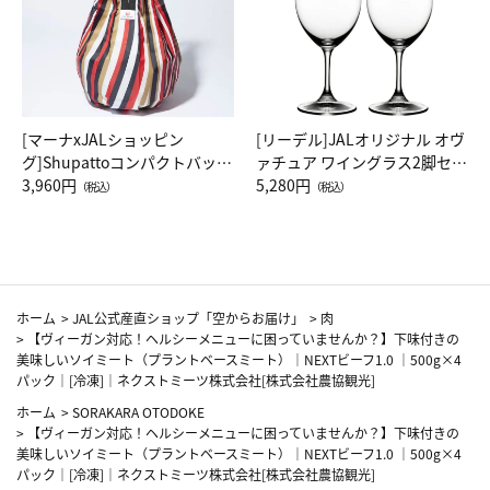
[マーナxJALショッピン
[リーデル]JALオリジナル オヴ
グ]Shupattoコンパクトバッグ
ァチュア ワイングラス2脚セッ
Drop JAL客室乗務員（LC）ス
3,960円
ト（レッドワイン）
5,280円
（税込）
（税込）
カーフ柄
ホーム
>
JAL公式産直ショップ「空からお届け」
>
肉
>
【ヴィーガン対応！ヘルシーメニューに困っていませんか？】下味付きの
美味しいソイミート（プラントベースミート）｜NEXTビーフ1.0 ｜500g×4
パック｜[冷凍]｜ネクストミーツ株式会社[株式会社農協観光]
ホーム
>
SORAKARA OTODOKE
>
【ヴィーガン対応！ヘルシーメニューに困っていませんか？】下味付きの
美味しいソイミート（プラントベースミート）｜NEXTビーフ1.0 ｜500g×4
パック｜[冷凍]｜ネクストミーツ株式会社[株式会社農協観光]