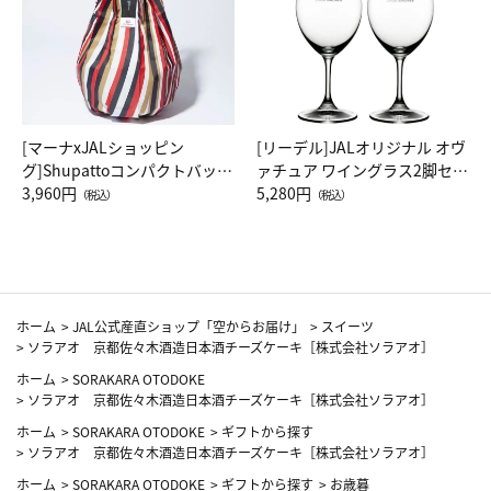
[マーナxJALショッピン
[リーデル]JALオリジナル オヴ
グ]Shupattoコンパクトバッグ
ァチュア ワイングラス2脚セッ
Drop JAL客室乗務員（LC）ス
3,960円
ト（レッドワイン）
5,280円
（税込）
（税込）
カーフ柄
ホーム
>
JAL公式産直ショップ「空からお届け」
>
スイーツ
>
ソラアオ 京都佐々木酒造日本酒チーズケーキ［株式会社ソラアオ］
ホーム
>
SORAKARA OTODOKE
>
ソラアオ 京都佐々木酒造日本酒チーズケーキ［株式会社ソラアオ］
ホーム
>
SORAKARA OTODOKE
>
ギフトから探す
>
ソラアオ 京都佐々木酒造日本酒チーズケーキ［株式会社ソラアオ］
ホーム
>
SORAKARA OTODOKE
>
ギフトから探す
>
お歳暮