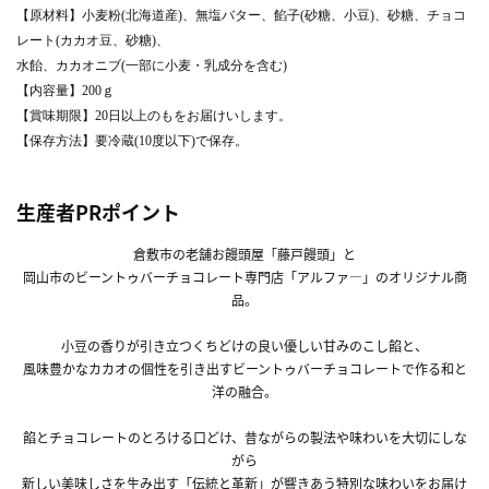
【原材料】小麦粉(北海道産)、無塩バター、餡子(砂糖、小豆)、砂糖、チョコ
レート(カカオ豆、砂糖)、
水飴、カカオニブ(一部に小麦・乳成分を含む)
【内容量】200ｇ
【賞味期限】20日以上のもをお届けいします。
【保存方法】要冷蔵(10度以下)で保存。
生産者PRポイント
倉敷市の老舗お饅頭屋「藤戸饅頭」と
岡山市のビーントゥバーチョコレート専門店「アルファ―」のオリジナル商
品。
小豆の香りが引き立つくちどけの良い優しい甘みのこし餡と、
風味豊かなカカオの個性を引き出すビーントゥバーチョコレートで作る和と
洋の融合。
餡とチョコレートのとろける口どけ、昔ながらの製法や味わいを大切にしな
がら
新しい美味しさを生み出す「伝統と革新」が響きあう特別な味わいをお届け