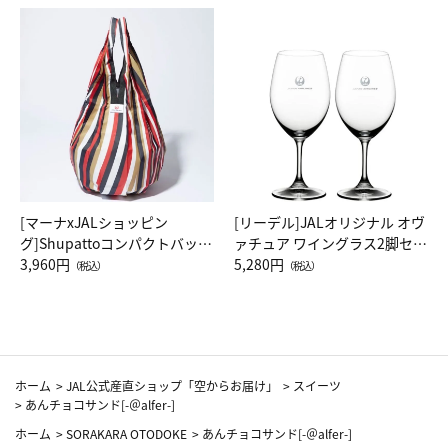
[マーナxJALショッピン
[リーデル]JALオリジナル オヴ
グ]Shupattoコンパクトバッグ
ァチュア ワイングラス2脚セッ
Drop JAL客室乗務員（LC）ス
3,960円
ト（レッドワイン）
5,280円
（税込）
（税込）
カーフ柄
ホーム
>
JAL公式産直ショップ「空からお届け」
>
スイーツ
>
あんチョコサンド[-＠alfer-]
ホーム
>
SORAKARA OTODOKE
>
あんチョコサンド[-＠alfer-]