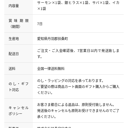
サーモン×1袋、銀ヒラス×1袋、サバ×1袋、イカ
内容量
×1袋
賞味期限
7日
（期間）
生産地
愛知県丹羽郡扶桑町
ご注文・ご入金確認後、7営業日以内で発送致しま
配送日
す。
送料
全国一律送料無料
のし・ラッピングの対応を承っております。
のし・ギフ
ご要望の際は商品カート画面のギフト購入からご購入
ト対応
ください。
お客さま都合による返品は、原則受付致しません。
キャンセル
発送後のキャンセルも原則お受けできませんのでご了
ポリシー
承ください。