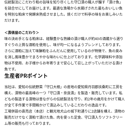
伝統製法にこだわり粕の旨味を知り尽くした守口漬の職人が醸す「漬け魚」
を詰合せにしてお届けします。最適な漁場から水揚げされた最もおいしい魚
を特別な粕床で発酵床熟成させました。焼くだけで料亭の味をお楽しみいた
だけます。
＜壽俵屋のこだわり＞
味の決め手となる粕床は、経験豊かな熟練の漬け職人が約40の酒蔵から選り
すぐりの上質な酒粕を使用し、味が均一になるようブレンドしております。
さらに酒粕に加えて味醂粕をふんだんに使用しているのが特徴で、魚の臭み
を消し風味豊かでまろやかな味わいに仕上げております。化学調味料や添加
物は不使用、お子様からお年寄りまで安心して召し上がっていただける漬け
魚です。
生産者PRポイント
当社は、愛知の伝統野菜「守口大根」の産地の愛知県丹羽郡扶桑町に工房を
構え、漬物の最高峰の一つ「守口漬・奈良漬」を製造・販売しています。私
どもの製造する漬物は昔ながらの伝統製法を守り、約2年の歳月をかけて職人
が全て手作業で手間暇かけて漬込みしているこだわりの逸品です。
工場併設の直売店（本店）と観光地犬山の城下町通りに2店舗を構え、漬物の
販売だけでなく漬粕で漬けた魚、肉を使った定食、守口漬入りソフトクリー
ム等の販売も行っております。