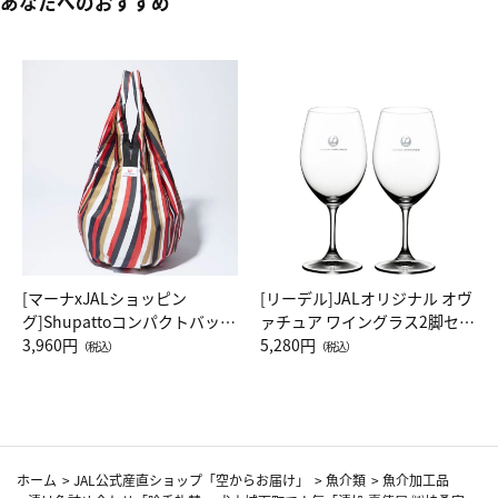
あなたへのおすすめ
[マーナxJALショッピン
[リーデル]JALオリジナル オヴ
グ]Shupattoコンパクトバッグ
ァチュア ワイングラス2脚セッ
Drop JAL客室乗務員（LC）ス
3,960円
ト（レッドワイン）
5,280円
（税込）
（税込）
カーフ柄
ホーム
>
JAL公式産直ショップ「空からお届け」
>
魚介類
>
魚介加工品