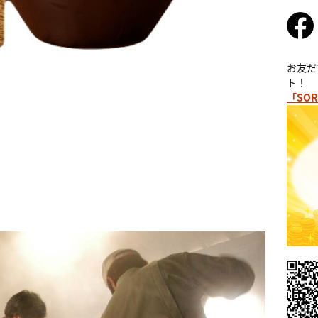
お友だ
ト！
「SOR
本格麦焼酎