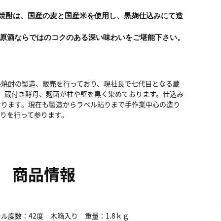
焼酎は、国産の麦と国産米を使用し、黒麹仕込みにて造
す。
原酒ならではのコクのある深い味わいをご堪能下さい。
本格焼酎の製造、販売を行っており、現社長で七代目となる蔵
り、蔵付き酵母、麹菌が柱や壁を黒く染めております。仕込み
おります。現在も製造からラベル貼りまで手作業中心の造り
りを行って参ります。
商品情報
ル度数：42度 木箱入り 重量：1.8ｋｇ