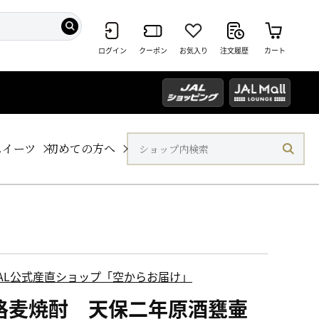
ログイン
クーポン
お気入り
注文履歴
カート
スイーツ
初めての方へ
JAL公式産直ショップ「空からお届け」
格麦焼酎 天保二年原酒甕壷