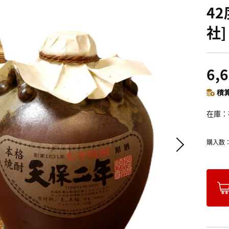
4
社]
6,
積算
在庫
購入数