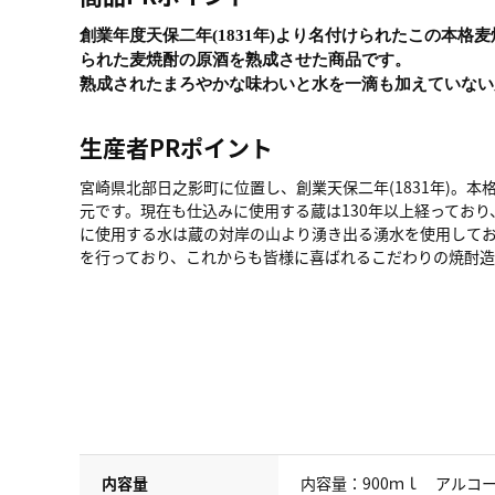
創業年度天保二年
(1831
年
)
より名付けられたこの本格麦
られた麦焼酎の原酒を熟成させた商品で
熟成されたまろやかな味わいと水を一滴も加えていない
生産者PRポイント
宮崎県北部日之影町に位置し、創業天保二年(1831年)。
元です。現在も仕込みに使用する蔵は130年以上経ってお
に使用する水は蔵の対岸の山より湧き出る湧水を使用して
を行っており、これからも皆様に喜ばれるこだわりの焼酎造
内容量
内容量：900ｍｌ アルコー