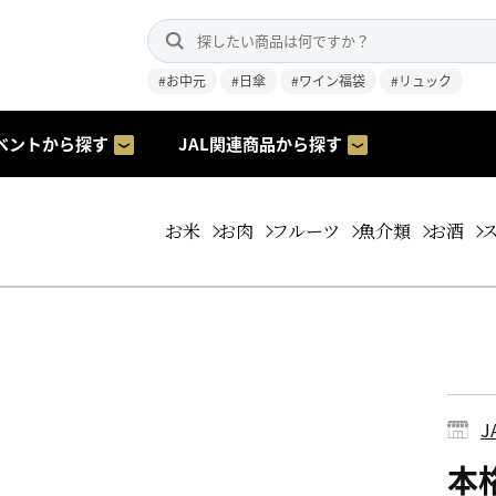
#お中元
#日傘
#ワイン福袋
#リュック
ベントから探す
JAL関連商品から探す
お米
お肉
フルーツ
魚介類
お酒
本