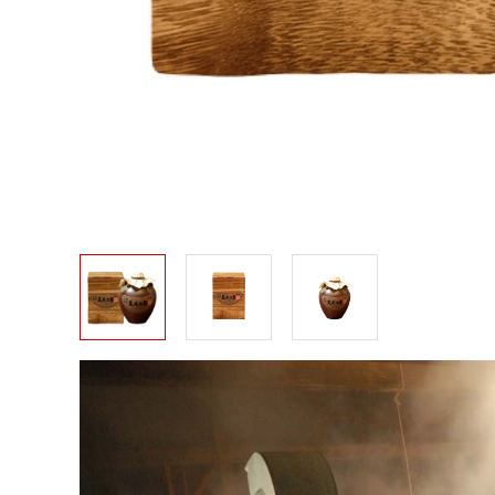
本格麦焼酎 天保二年原酒甕壷 42度 900ｍｌ