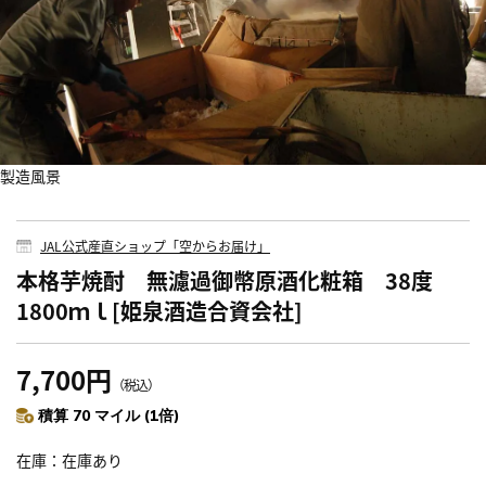
製造風景
JAL公式産直ショップ「空からお届け」
本格芋焼酎 無濾過御幣原酒化粧箱 38度
1800ｍｌ[姫泉酒造合資会社]
7,700円
（税込）
積算 70 マイル (1倍)
在庫
在庫あり