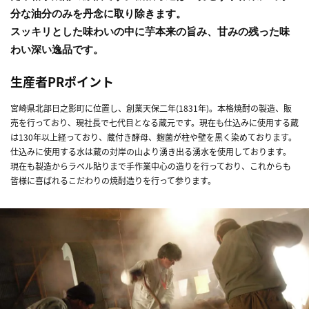
分な油分のみを丹念に取り除きます。
スッキリとした味わいの中に芋本来の旨み、甘みの残った味
わい深い逸品です。
生産者PRポイント
宮崎県北部日之影町に位置し、創業天保二年(1831年)。本格焼酎の製造、販
売を行っており、現社長で七代目となる蔵元です。現在も仕込みに使用する蔵
は130年以上経っており、蔵付き酵母、麹菌が柱や壁を黒く染めております。
仕込みに使用する水は蔵の対岸の山より湧き出る湧水を使用しております。
現在も製造からラベル貼りまで手作業中心の造りを行っており、これからも
皆様に喜ばれるこだわりの焼酎造りを行って参ります。