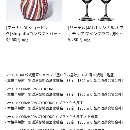
[マーナxJALショッピン
[リーデル]JALオリジナル オヴ
グ]Shupattoコンパクトバッグ
ァチュア ワイングラス2脚セッ
Drop JAL客室乗務員（LC）ス
3,960円
ト（レッドワイン）
5,280円
（税込）
（税込）
カーフ柄
ホーム
>
JAL公式産直ショップ「空からお届け」
>
お酒
>
焼酎・泡盛
>
本格芋焼酎 無濾過御幣原酒化粧箱 38度 1800ｍｌ[姫泉酒造合資会社]
ホーム
>
SORAKARA OTODOKE
>
本格芋焼酎 無濾過御幣原酒化粧箱 38度 1800ｍｌ[姫泉酒造合資会社]
ホーム
>
SORAKARA OTODOKE
>
ギフトから探す
>
本格芋焼酎 無濾過御幣原酒化粧箱 38度 1800ｍｌ[姫泉酒造合資会社]
ホーム
>
SORAKARA OTODOKE
>
ギフトから探す
>
お歳暮
>
本格芋焼酎 無濾過御幣原酒化粧箱 38度 1800ｍｌ[姫泉酒造合資会社]