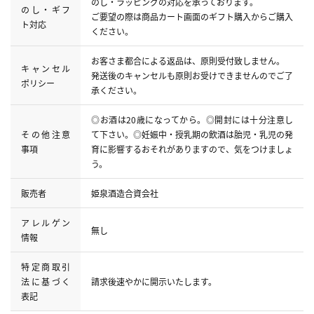
のし・ラッピングの対応を承っております。
のし・ギフ
ご要望の際は商品カート画面のギフト購入からご購入
ト対応
ください。
お客さま都合による返品は、原則受付致しません。
キャンセル
発送後のキャンセルも原則お受けできませんのでご了
ポリシー
承ください。
◎お酒は20歳になってから。◎開封には十分注意し
その他注意
て下さい。◎妊娠中・授乳期の飲酒は胎児・乳児の発
事項
育に影響するおそれがありますので、気をつけましょ
う。
販売者
姫泉酒造合資会社
アレルゲン
無し
情報
特定商取引
法に基づく
請求後速やかに開示いたします。
表記