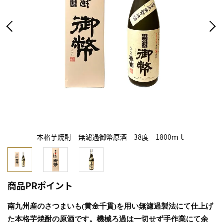
本格芋焼酎 無濾過御幣原酒 38度 1800ｍｌ
商品PRポイント
南九州産のさつまいも
(
黄金千貫
)
を用い無濾過製法にて仕上げ
た本格芋焼酎の原酒です。機械ろ過は一切せず手作業にて余