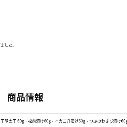
”
げました。
、
商品情報
子明太子 60g・松前漬け60g・イカ三升漬け60g・つぶのわさび漬け60