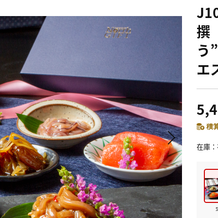
J
撰
う
エ
5,
積算
在庫