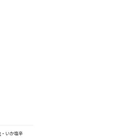
g・いか塩辛