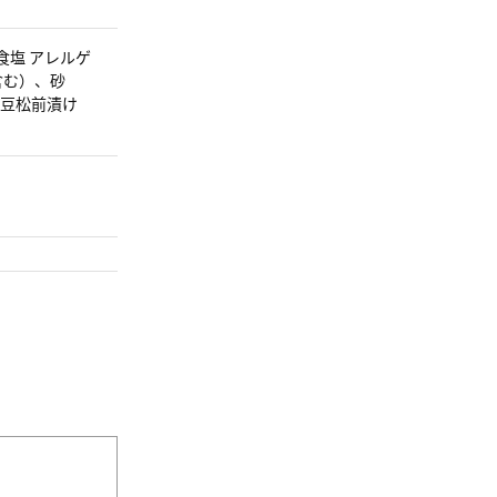
食塩 アレルゲ
含む）、砂
大豆松前漬け