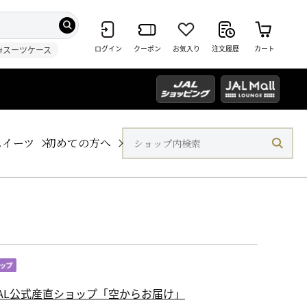
ログイン
クーポン
お気入り
注文履歴
カート
#スーツケース
スイーツ
初めての方へ
JAL公式産直ショップ「空からお届け」