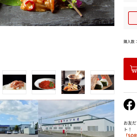
購入数
お友だ
ト！
「SOR