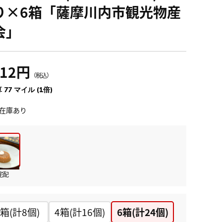
り×6箱「薩摩川内市観光物産
会」
412円
（税込）
 77 マイル (1倍)
在庫あり
宅配
2箱(計8個)
4箱(計16個)
6箱(計24個)