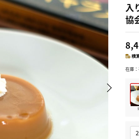
入
協
8,
積算
在庫