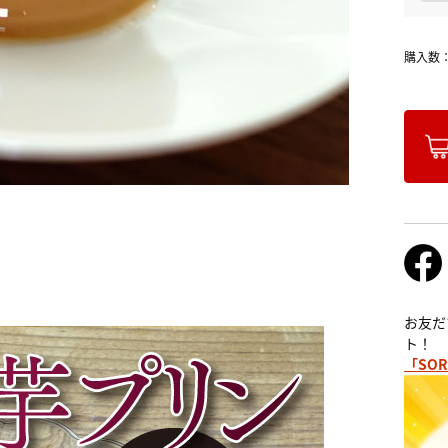
購入数
お友だ
ト！
「SOR