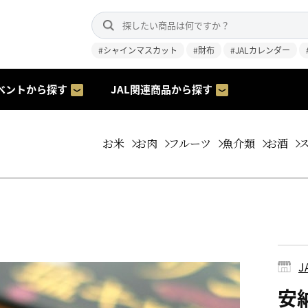
#シャインマスカット
#財布
#JALカレンダー
ベントから探す
JAL関連商品から探す
お米
お肉
フルーツ
魚介類
お酒
安