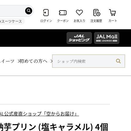
ログイン
クーポン
お気入り
注文履歴
カート
#スーツケース
スイーツ
初めての方へ
JAL公式産直ショップ「空からお届け」
納芋プリン (塩キャラメル) 4個