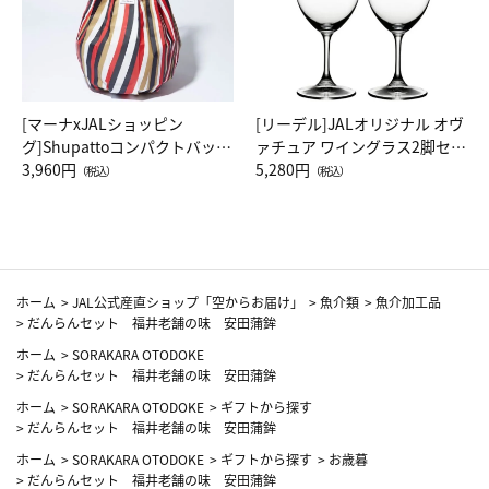
[マーナxJALショッピン
[リーデル]JALオリジナル オヴ
グ]Shupattoコンパクトバッグ
ァチュア ワイングラス2脚セッ
Drop JAL客室乗務員（LC）ス
3,960円
ト（レッドワイン）
5,280円
（税込）
（税込）
カーフ柄
ホーム
>
JAL公式産直ショップ「空からお届け」
>
魚介類
>
魚介加工品
>
だんらんセット 福井老舗の味 安田蒲鉾
ホーム
>
SORAKARA OTODOKE
>
だんらんセット 福井老舗の味 安田蒲鉾
ホーム
>
SORAKARA OTODOKE
>
ギフトから探す
>
だんらんセット 福井老舗の味 安田蒲鉾
ホーム
>
SORAKARA OTODOKE
>
ギフトから探す
>
お歳暮
>
だんらんセット 福井老舗の味 安田蒲鉾