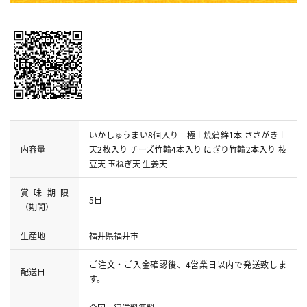
いかしゅうまい8個入り 極上焼蒲鉾1本 ささがき上
内容量
天2枚入り チーズ竹輪4本入り にぎり竹輪2本入り 枝
豆天 玉ねぎ天 生姜天
賞味期限
5日
（期間）
生産地
福井県福井市
ご注文・ご入金確認後、4営業日以内で発送致しま
配送日
す。