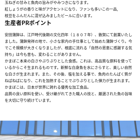
玉ねぎの甘みと魚肉の旨みがやみつきになります。
紅しょうがの香りと味がアクセントになり、ファンも多いこの一品,
枝豆をふんだんに混ぜ込みましたビールに合います。
生産者PRポイント
安田蒲鉾は、江戸時代後期の文化四年（１８０７年）、敦賀にて創業いたし
ました。蒲鉾発祥の地で、小さな家内の手仕事として始めた蒲鉾づくり。今
でこそ規模が大きくなりましたが、根底に流れる「自然の恩恵に感謝する気
持ち」は今も昔も、変わることがありません。
かまぼこ本来の白さやぷりぷりとした食感。これは、高品質な原料を使って
いるからこそ生まれるものです。新鮮な白身魚を水にさらすと、美しい自然
な白さが生まれます。また、その後、塩を加える事で、魚肉のたんぱく質が
ねばねばになり、これを加熱することでぷりぷりとした弾力が生まれます。
かまぼこは、日本が世界に誇れる優秀な加工食品。
品質の良い原料を使い、受け継がれてきた職人の技と、厳選された魚の旨味
を大切に守り続けています。