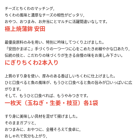
チーズとちくわのマッチング,
ちくわの風味と濃厚なチーズの相性がピッタリ,
おやつ、おつまみ、お弁当にとマルチに活躍間違いなしです。
極上焼蒲鉾 安田
最優良原料のみを用い、特別に吟味してつくり上げました。
「安田かまぼこ」手づくりの一つ一つに心をこめたきめ細やかな口あたり,
伝統の技と、こだわりの味づくりが生きる自慢の味をお楽しみ下さい。
にぎりちくわ2本入り
上質のすり身を使い、厚みのある香ばしいちくわに仕上げました。
ひと口食べると魚の風味が、もうひと口食べると魚の旨みが口いっぱいに広
がります。
そして、もうひと口食べれば、もうやみつきです。
一枚天（玉ねぎ・生姜・枝豆）各1袋
すり身に美味しい具材を混ぜて揚げました。
そのままガブリと,
おつまみに、おやつに、全種そろえて食卓に,
おしゃれで気分も上がり,