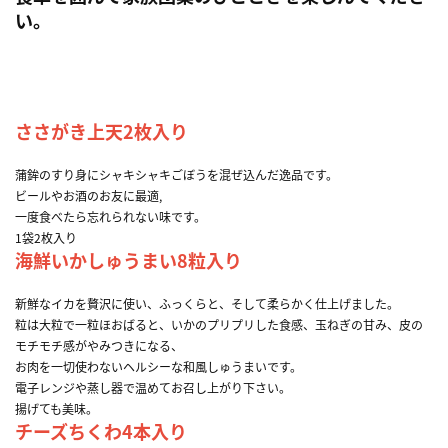
い。
ささがき上天2枚入り
蒲鉾のすり身にシャキシャキごぼうを混ぜ込んだ逸品です。
ビールやお酒のお友に最適,
一度食べたら忘れられない味です。
1袋2枚入り
海鮮いかしゅうまい8粒入り
新鮮なイカを贅沢に使い、ふっくらと、そして柔らかく仕上げました。
粒は大粒で一粒ほおばると、いかのプリプリした食感、玉ねぎの甘み、皮の
モチモチ感がやみつきになる、
お肉を一切使わないヘルシーな和風しゅうまいです。
電子レンジや蒸し器で温めてお召し上がり下さい。
揚げても美味。
チーズちくわ4本入り