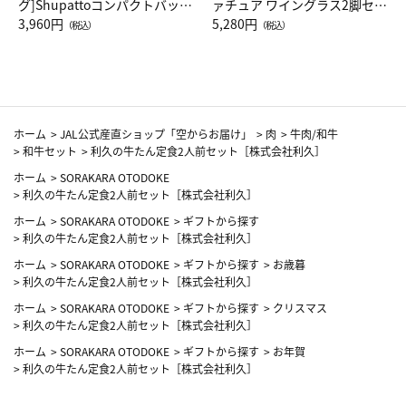
グ]Shupattoコンパクトバッグ
ァチュア ワイングラス2脚セッ
Drop JAL客室乗務員（LC）ス
3,960円
ト（レッドワイン）
5,280円
（税込）
（税込）
カーフ柄
ホーム
>
JAL公式産直ショップ「空からお届け」
>
肉
>
牛肉/和牛
>
和牛セット
>
利久の牛たん定食2人前セット［株式会社利久］
ホーム
>
SORAKARA OTODOKE
>
利久の牛たん定食2人前セット［株式会社利久］
ホーム
>
SORAKARA OTODOKE
>
ギフトから探す
>
利久の牛たん定食2人前セット［株式会社利久］
ホーム
>
SORAKARA OTODOKE
>
ギフトから探す
>
お歳暮
>
利久の牛たん定食2人前セット［株式会社利久］
ホーム
>
SORAKARA OTODOKE
>
ギフトから探す
>
クリスマス
>
利久の牛たん定食2人前セット［株式会社利久］
ホーム
>
SORAKARA OTODOKE
>
ギフトから探す
>
お年賀
>
利久の牛たん定食2人前セット［株式会社利久］