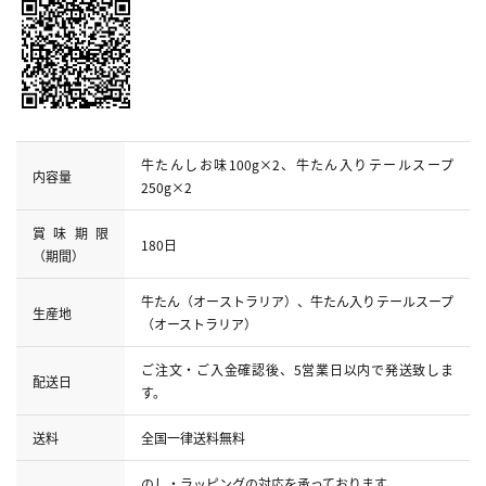
牛たんしお味100g×2、牛たん入りテールスープ
内容量
250g×2
賞味期限
180日
（期間）
牛たん（オーストラリア）、牛たん入りテールスープ
生産地
（オーストラリア）
ご注文・ご入金確認後、5営業日以内で発送致しま
配送日
す。
送料
全国一律送料無料
のし・ラッピングの対応を承っております。