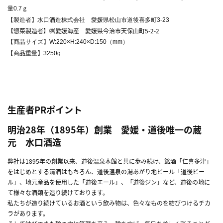
量0.7ｇ
【製造者】水口酒造株式会社 愛媛県松山市道後喜多町3-23
【惣菜製造者】㈱愛媛海産 愛媛県今治市天保山町5-2-2
【商品サイズ】W:220×H:240×D:150（mm）
【商品重量】3250g
生産者PRポイント
明治28年（1895年）創業 愛媛・道後唯一の蔵
元 水口酒造
弊社は1895年の創業以来、道後温泉本館と共に歩み続け、銘酒「仁喜多津」
をはじめとする清酒はもちろん、道後温泉の湯あがり地ビール「道後ビー
ル」、地元産品を使用した「道後エール」、「道後ジン」など、道後の地に
て様々な酒類を造り続けております。
私たちが造り続けているお酒という飲み物は、色々なものを結びつけるチカ
ラがあります。