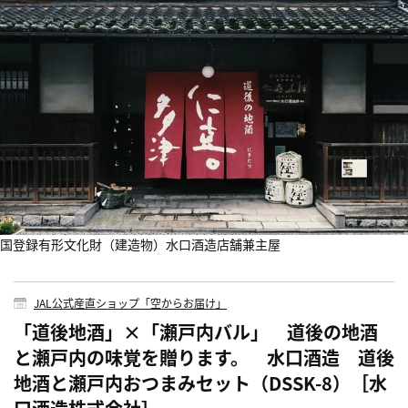
国登録有形文化財（建造物）水口酒造店舗兼主屋
JAL公式産直ショップ「空からお届け」
「道後地酒」×「瀬戸内バル」 道後の地酒
と瀬戸内の味覚を贈ります。 水口酒造 道後
地酒と瀬戸内おつまみセット（DSSK-8）［水