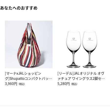
あなたへのおすすめ
[マーナxJALショッピン
[リーデル]JALオリジナル オヴ
グ]Shupattoコンパクトバッグ
ァチュア ワイングラス2脚セッ
Drop JAL客室乗務員（LC）ス
3,960円
ト（レッドワイン）
5,280円
（税込）
（税込）
カーフ柄