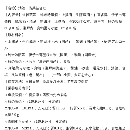
【名称】清酒・惣菜詰合せ
【内容量】道後蔵酒 純米吟醸酒・上撰酒・生貯蔵酒・仁喜多津 伊予の薄
墨桜 純米酒・清酒 熟田津 上撰酒 各300ml×1本、瀬戸内 鰆の塩焼
60ｇ×1袋、瀬戸内 真蛸柔らか煮 65ｇ×1袋
【原材料名】
＜上撰酒・生貯蔵酒・熟田津＞米（国産）・米麹（国産米）・醸造アルコー
ル
＜純米吟醸酒・伊予の薄墨桜＞米（国産）・米麹（国産米）
＜鰆の塩焼＞さわら（瀬戸内海産）、食塩
＜真蛸柔らか煮＞真蛸（瀬戸内海産）、醤油、砂糖、還元水飴、清酒、食
塩、風味原料（鰹、昆布）、（一部に小麦、大豆を含む）
【保存方法】直射日光・高温多湿を避けて常温で保存
【栄養成分表示】
＜道後蔵酒・仁喜多津＞酒類のため省略
＜鰆の塩焼＞（1袋あたり 推定値）
エネルギー101kcal、たんぱく質11.5ｇ、脂質5.5ｇ、炭水化物0.1ｇ、食塩相
当量2.9ｇ
＜真蛸柔らか煮＞（1袋あたり 推定値）
エネルギー52kcal、たんぱく質8.3ｇ、脂質0.4ｇ、炭水化物3.5ｇ、食塩相当