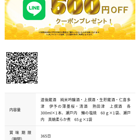
道後蔵酒 純米吟醸酒・上撰酒・生貯蔵酒・仁喜多
津 伊予の薄墨桜・清酒 熟田津 上撰酒 各
内容量
300ml×1本、瀬戸内 鰆の塩焼 60ｇ×1袋、瀬戸
内 真蛸柔らか煮 65ｇ×1袋
賞味期限
365日
（期間）