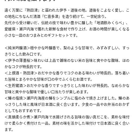
遠く万葉に『熟田津』と謳われた伊予・道後の地。道後をこよなく愛し、こ
の地名にちなんだ清酒『仁喜多津』を造り続けて、一世紀余り。
先代から受け継いだ、伝統の技で味わい豊かに醸した「地酒飲みくらべ」、
愛媛県・瀬戸内海で獲れた新鮮な食材で作り上げ、お酒の時間が楽しくなる
小さな一皿のおつまみとのギフトセットです。
＜純米吟醸酒＞穏やかな吟醸香で、梨のような甘味で、みずみずしい、すっ
きりとした飲み口です。
＜伊予の薄墨桜＞味わいは上品で雑味のない米の旨味と爽やかな酸味、ほの
かなコクが特長的です。
＜上撰酒・熟田津＞おだやかな香りでコクのある味わいが特長的。落ち着い
た旨味とまろやかな甘味が口の中でふくらむお酒です。
＜生貯蔵酒＞おだやかな香りですっきりとした味わいが特長的。なめらかな
甘味と爽やかな酸味で優しい口当たりが楽しめます。
＜鰆の塩焼＞瀬戸内海産の鰆をシンプルに塩のみで焼き上げました。鰆のあ
っさりした味と風味が日本酒に良く合います。夕食の一品やお弁当のおかず
としてもおすすめです。
＜真蛸柔らか煮＞瀬戸内海で水揚げされる旨味の強い真だこを、素朴な味付
けで柔らかく煮付けた一品。素材の味を活かした味付けで日本酒に良く合い
ます。