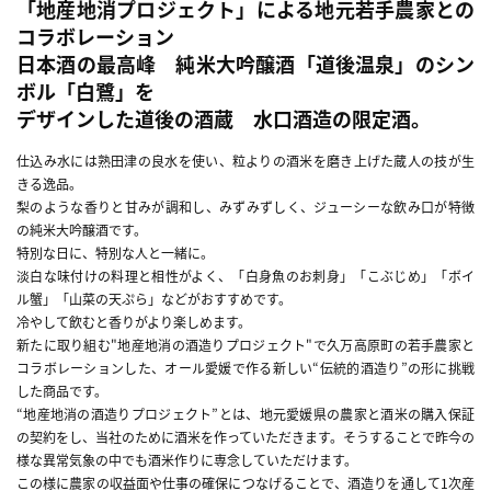
「地産地消プロジェクト」による地元若手農家との
コラボレーション
日本酒の最高峰 純米大吟醸酒「道後温泉」のシン
ボル「白鷺」を
デザインした道後の酒蔵 水口酒造の限定酒。
仕込み水には熟田津の良水を使い、粒よりの酒米を磨き上げた蔵人の技が生
きる逸品。
梨のような香りと甘みが調和し、みずみずしく、ジューシーな飲み口が特徴
の純米大吟醸酒です。
特別な日に、特別な人と一緒に。
淡白な味付けの料理と相性がよく、「白身魚のお刺身」「こぶじめ」「ボイ
ル蟹」「山菜の天ぷら」などがおすすめです。
冷やして飲むと香りがより楽しめます。
新たに取り組む"地産地消の酒造りプロジェクト"で久万高原町の若手農家と
コラボレーションした、オール愛媛で作る新しい“伝統的酒造り”の形に挑戦
した商品です。
“地産地消の酒造りプロジェクト”とは、地元愛媛県の農家と酒米の購入保証
の契約をし、当社のために酒米を作っていただきます。そうすることで昨今の
様な異常気象の中でも酒米作りに専念していただけます。
この様に農家の収益面や仕事の確保につなげることで、酒造りを通して1次産