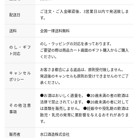
ご注文・ご入金確認後、3営業日以内で発送致しま
配送日
す。
送料
全国一律送料無料
のし・ラッピングの対応を承っております。
のし・ギフ
ご要望の際は商品カート画面のギフト購入からご購入
ト対応
ください。
お客さま都合による返品は、原則受付致しません。
キャンセル
発送後のキャンセルも原則お受けできませんのでご了
ポリシー
承ください。
●お酒はおいしく適量を。 ●20歳未満の者の飲酒は
法律で禁止されています。 ●20歳未満の者に対して
その他注意
は酒類を販売しません。 ●妊娠中や授乳期の飲酒は
事項
胎児・乳児の発育に悪影響を与えるおそれがありま
す。
販売者
水口酒造株式会社