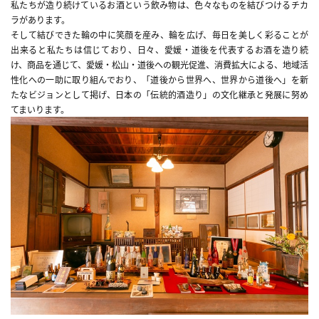
私たちが造り続けているお酒という飲み物は、色々なものを結びつけるチカ
ラがあります。
そして結びできた輪の中に笑顔を産み、輪を広げ、毎日を美しく彩ることが
出来ると私たちは信じており、日々、愛媛・道後を代表するお酒を造り続
け、商品を通じて、愛媛・松山・道後への観光促進、消費拡大による、地域活
性化への一助に取り組んでおり、「道後から世界へ、世界から道後へ」を新
たなビジョンとして掲げ、日本の「伝統的酒造り」の文化継承と発展に努め
てまいります。