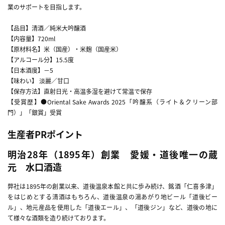
業のサポートを目指します。
【品目】清酒／純米大吟醸酒
【内容量】720ml
【原材料名】米（国産）・米麹（国産米）
【アルコール分】15.5度
【日本酒度】－5
【味わい】 淡麗／甘口
【保存方法】直射日光・高温多湿を避けて常温で保存
【受賞歴】●Oriental Sake Awards 2025「吟醸系（ライト＆クリーン部
門）」「銀賞」受賞
生産者PRポイント
明治28年（1895年）創業 愛媛・道後唯一の蔵
元 水口酒造
弊社は1895年の創業以来、道後温泉本館と共に歩み続け、銘酒「仁喜多津」
をはじめとする清酒はもちろん、道後温泉の湯あがり地ビール「道後ビー
ル」、地元産品を使用した「道後エール」、「道後ジン」など、道後の地に
て様々な酒類を造り続けております。