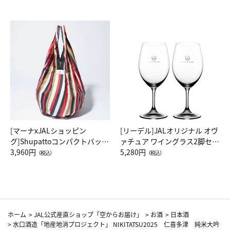
[マーナxJALショッピン
[リーデル]JALオリジナル オヴ
グ]Shupattoコンパクトバッグ
ァチュア ワイングラス2脚セッ
Drop JAL客室乗務員（LC）ス
3,960円
ト（レッドワイン）
5,280円
（税込）
（税込）
カーフ柄
ホーム
>
JAL公式産直ショップ「空からお届け」
>
お酒
>
日本酒
>
水口酒造「地産地消プロジェクト」 NIKITATSU2025 仁喜多津 純米大吟