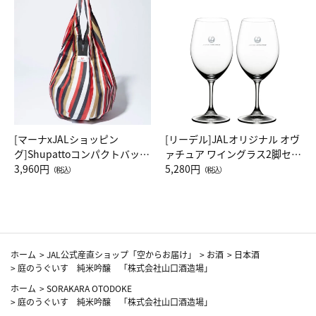
[マーナxJALショッピン
[リーデル]JALオリジナル オヴ
グ]Shupattoコンパクトバッグ
ァチュア ワイングラス2脚セッ
Drop JAL客室乗務員（LC）ス
3,960円
ト（レッドワイン）
5,280円
（税込）
（税込）
カーフ柄
ホーム
>
JAL公式産直ショップ「空からお届け」
>
お酒
>
日本酒
>
庭のうぐいす 純米吟醸 「株式会社山口酒造場」
ホーム
>
SORAKARA OTODOKE
>
庭のうぐいす 純米吟醸 「株式会社山口酒造場」