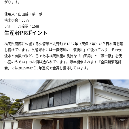
がります。
使用米：山田錦・夢一献
精米歩合：50％
アルコール度数：15度
生産者PRポイント
福岡県南部に位置する久留米市北野町で1832年（天保３年）から日本酒を醸
し続けています。久留米市には一級河川の「筑後川」が流れており、その伏
流水と有数の米どころである福岡県産の良質な「山田錦」と「夢一献」を使
い庭のうぐいすのお酒は造られています。毎年開催されます「全国新酒鑑評
会」では2015年から5年連続で金賞を獲得しています。