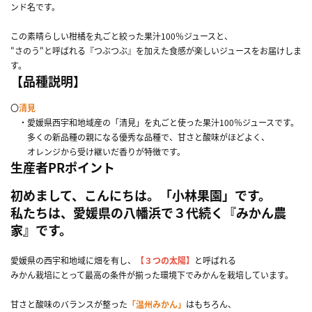
ンド名です。
この素晴らしい柑橘を丸ごと絞った果汁100％ジュースと、
"さのう"と呼ばれる『つぶつぶ』を加えた食感が楽しいジュースをお届けしま
す。
【品種説明】
〇
清見
・愛媛県西宇和地域産の「清見」を丸ごと使った果汁100％ジュースです。
多くの新品種の親になる優秀な品種で、甘さと酸味がほどよく、
オレンジから受け継いだ香りが特徴です。
生産者PRポイント
初めまして、こんにちは。「小林果園」です。
私たちは、愛媛県の八幡浜で３代続く『みかん農
家』です。
愛媛県の西宇和地域に畑を有し、
【３つの太陽】
と呼ばれる
みかん栽培にとって最高の条件が揃った環境下でみかんを栽培しています。
甘さと酸味のバランスが整った
「温州みかん」
はもちろん、