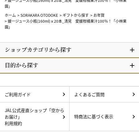
>
媛一ジュース小瓶(160ml)ｘ20本_清見 愛媛柑橘果汁100％！「小林果
園」
ホーム
>
SORAKARA OTODOKE
>
ギフトから探す
>
お年賀
>
媛一ジュース小瓶(160ml)ｘ20本_清見 愛媛柑橘果汁100％！「小林果
園」
ご利用ガイド
よくあるご質問
JAL公式産直ショップ「空から
特商法に基づく表示
お届け」
利用規約