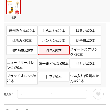
宅配
温州みかんx20本
しらぬひx20本
はるかx20本
はるみx20本
ポンカンx20本
伊予柑x20本
スイートスプリン
河内晩柑x20本
清見x20本
グx20本
ニューサマーオレ
媛一まどんなx20本
せとかx20本
ンジx20本
ブラッドオレンジx
つぶ入り(温州みか
甘平x20本
20本
ん)x20本
購入数：