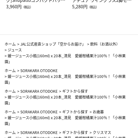
グ]Shupattoコンパクトバッグ
ァチュア ワイングラス2脚セッ
Drop JAL客室乗務員（LC）ス
3,960円
ト（レッドワイン）
5,280円
（税込）
（税込）
カーフ柄
ホーム
>
JAL公式産直ショップ「空からお届け」
>
飲料（お酒以外）
>
ジュース
>
媛一ジュース小瓶(160ml)ｘ20本_清見 愛媛柑橘果汁100％！「小林果
園」
ホーム
>
SORAKARA OTODOKE
>
媛一ジュース小瓶(160ml)ｘ20本_清見 愛媛柑橘果汁100％！「小林果
園」
ホーム
>
SORAKARA OTODOKE
>
ギフトから探す
>
媛一ジュース小瓶(160ml)ｘ20本_清見 愛媛柑橘果汁100％！「小林果
園」
ホーム
>
SORAKARA OTODOKE
>
ギフトから探す
>
お歳暮
>
媛一ジュース小瓶(160ml)ｘ20本_清見 愛媛柑橘果汁100％！「小林果
園」
ホーム
>
SORAKARA OTODOKE
>
ギフトから探す
>
クリスマス