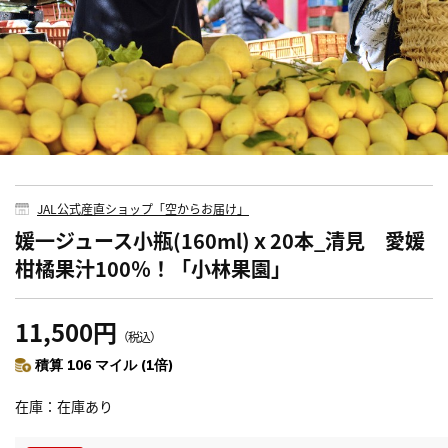
JAL公式産直ショップ「空からお届け」
媛一ジュース小瓶(160ml)ｘ20本_清見 愛媛
柑橘果汁100％！「小林果園」
11,500円
（税込）
積算 106 マイル (1倍)
在庫
在庫あり