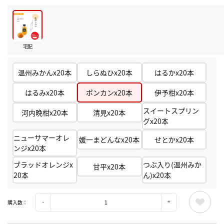
宅配
温州みかんx20本
しらぬひx20本
はるかx20本
はるみx20本
ポンカンx20本
伊予柑x20本
スイートスプリン
河内晩柑x20本
清見x20本
グx20本
ニューサマーオレ
媛一まどんなx20本
せとかx20本
ンジx20本
ブラッドオレンジx
つぶ入り(温州みか
甘平x20本
20本
ん)x20本
購入数：