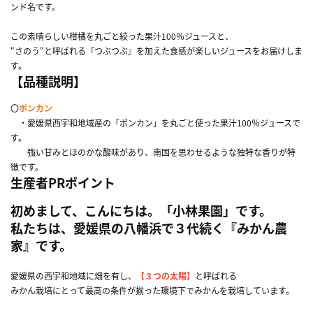
ンド名です。
この素晴らしい柑橘を丸ごと絞った果汁100％ジュースと、
"さのう"と呼ばれる『つぶつぶ』を加えた食感が楽しいジュースをお届けしま
す。
【品種説明】
〇
ポンカン
・愛媛県西宇和地域産の「ポンカン」を丸ごと使った果汁100％ジュースで
す。
強い甘みとほのかな酸味があり、南国を思わせるような独特な香りが特
徴です。
生産者PRポイント
初めまして、こんにちは。「小林果園」です。
私たちは、愛媛県の八幡浜で３代続く『みかん農
家』です。
愛媛県の西宇和地域に畑を有し、
【３つの太陽】
と呼ばれる
みかん栽培にとって最高の条件が揃った環境下でみかんを栽培しています。