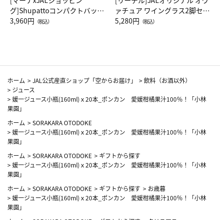
[マーナxJALショッピン
[リーデル]JALオリジナル オヴ
グ]Shupattoコンパクトバッグ
ァチュア ワイングラス2脚セッ
Drop JAL客室乗務員（LC）ス
3,960円
ト（レッドワイン）
5,280円
（税込）
（税込）
カーフ柄
ホーム
>
JAL公式産直ショップ「空からお届け」
>
飲料（お酒以外）
>
ジュース
>
媛一ジュース小瓶(160ml)ｘ20本_ポンカン 愛媛柑橘果汁100％！「小林
果園」
ホーム
>
SORAKARA OTODOKE
>
媛一ジュース小瓶(160ml)ｘ20本_ポンカン 愛媛柑橘果汁100％！「小林
果園」
ホーム
>
SORAKARA OTODOKE
>
ギフトから探す
>
媛一ジュース小瓶(160ml)ｘ20本_ポンカン 愛媛柑橘果汁100％！「小林
果園」
ホーム
>
SORAKARA OTODOKE
>
ギフトから探す
>
お歳暮
>
媛一ジュース小瓶(160ml)ｘ20本_ポンカン 愛媛柑橘果汁100％！「小林
果園」