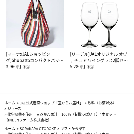
[マーナxJALショッピン
[リーデル]JALオリジナル オヴ
グ]Shupattoコンパクトバッグ
ァチュア ワイングラス2脚セッ
Drop JAL客室乗務員（LC）ス
3,960円
ト（レッドワイン）
5,280円
（税込）
（税込）
カーフ柄
ホーム
>
JAL公式産直ショップ「空からお届け」
>
飲料（お酒以外）
>
ジュース
>
化学農薬不使用 青みかん果汁 100%（甘酸っぱい！）4本セット
〔INDENファーム株式会社〕
ホーム
>
SORAKARA OTODOKE
>
ギフトから探す