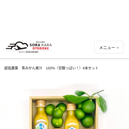
メニュー
超低農薬 青みかん果汁 100%（甘酸っぱい！）4本セット