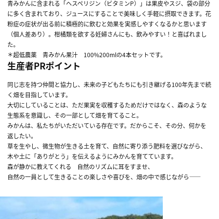
青みかんに含まれる「ヘスペリジン（ビタミンP）」は果皮やスジ、袋の部分
に多く含まれており、ジュースにすることで美味しく手軽に摂取できます。花
粉症の症状が出る前に積極的に飲むと効果を実感しやすくなるかと思います
（個人差あり）。柑橘類を欲する妊婦さんにも、飲みやすい！と喜ばれまし
た。
＊超低農薬 青みかん果汁 100%200mlの4本セットです。
生産者PRポイント
同じ志を持つ仲間と協力し、未来の子どもたちにも引き継げる100年先まで続
く畑を目指しています。
大切にしていることは、ただ果実を収穫するためだけではなく、森のような
生態系を意識し、その一部として畑を育てること。
みかんは、私たちがいただいている存在です。だからこそ、その分、何かを
返したい。
草を生やし、微生物が生きる土を育て、自然に寄り添う肥料を選びながら、
木や土に「ありがとう」を伝えるようにみかんを育てています。
森が静かに教えてくれる 自然のリズムに耳をすませ、
自然の一員として生きることの楽しさや喜びを、畑の中で感じながら――