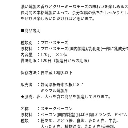
濃い燻製の香りとクリーミーなチーズの味わいを楽しめるス
長時間の本格燻製によって、余分な脂の落ちたしっかりと
をぜひお楽しみいただければと思います。
■商品説明
種類別 ：プロセスチーズ
原材料 ：プロセスチーズ(国内製造)/乳化剤(一部に乳成分
内容量 ：170ｇ ×２個
賞味期限：120日（製造日からの期限）
保存方法：要冷蔵 10度C以下
販売者 ：静岡県裾野市久根118-7
ミツマル燻製所
★
豚肉、卵、大豆を含む商品を製造しております。
名称 ：スモークベーコン
原材料 ：ベーコン(国内製造)(豚ばら肉(オランダ、ドイツ
種類 ：粉あめ、ぶどう糖、食塩、卵たん白、牛乳、
大豆たん白、植物油脂、乳たん白/香辛料、