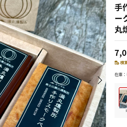
手
ー
丸
7,
積算
在庫