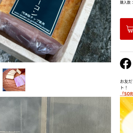
購入数
お友だ
ト！
「SOR