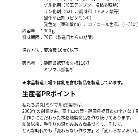
ゲル化剤（加工デンプン、増粘多糖類）
リン化剤（na）、調味料（アミノ酸等）
酸化防止剤（ビタミンC）
発色剤（亜硫酸na）、コデニール色素、(一部に乳成
内容量 ：300ｇ
賞味期限：70日（製造日からの期限）
保存方法：要冷蔵 10度C以下
販売者 ：静岡県裾野市久根118-7
ミツマル燻製所
★本品製造工場では乳を含む製品を製造しています。
生産者PRポイント
私たち
満丸(ミツマル)燻製所
は、
2003年の創業以来、富士山の麓・静岡県裾野市の小さな工
手作りにこだわった本格燻製商品を作り続けております。
創業以来、手作りの温かみある商品づくり、そして、
どんな時代でも「変わらない作り方」と「変わらないおいし