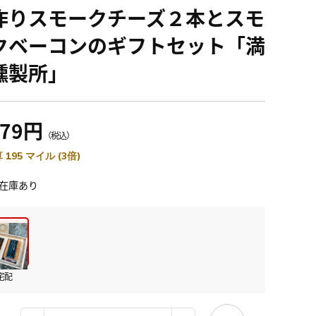
作りスモークチーズ２本とスモ
クベーコンのギフトセット「満
燻製所」
079円
（税込）
 195 マイル (3倍)
在庫あり
宅配