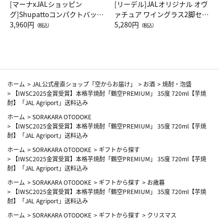
[マーナxJALショッピン
[リーデル]JALオリジナル オヴ
グ]Shupattoコンパクトバッグ
ァチュア ワイングラス2脚セッ
Drop JAL客室乗務員（LC）ス
3,960円
ト（レッドワイン）
5,280円
（税込）
（税込）
カーフ柄
ホーム
>
JAL公式産直ショップ「空からお届け」
>
お酒
>
焼酎・泡盛
>
【IWSC2025金賞受賞】本格芋焼酎「鶴空PREMIUM」 35度 720ml【芋焼
酎】「JAL Agriport」送料込み
ホーム
>
SORAKARA OTODOKE
>
【IWSC2025金賞受賞】本格芋焼酎「鶴空PREMIUM」 35度 720ml【芋焼
酎】「JAL Agriport」送料込み
ホーム
>
SORAKARA OTODOKE
>
ギフトから探す
>
【IWSC2025金賞受賞】本格芋焼酎「鶴空PREMIUM」 35度 720ml【芋焼
酎】「JAL Agriport」送料込み
ホーム
>
SORAKARA OTODOKE
>
ギフトから探す
>
お歳暮
>
【IWSC2025金賞受賞】本格芋焼酎「鶴空PREMIUM」 35度 720ml【芋焼
酎】「JAL Agriport」送料込み
ホーム
>
SORAKARA OTODOKE
>
ギフトから探す
>
クリスマス