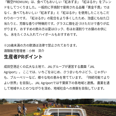
「鶴空PREMIUM」は、食べてもおいしい「紅あずま」「紅はるか」をブレン
ドをしてつくりました。一般的に芋焼酎で使用される品種「黄金千貫」では
なく、食べてもおいしい「紅あずま」と「紅はるか」を使用したこともこだ
わりの一つです。「紅はるか」の配合をより多くしたため、泡盛にも似た口
当たりと、芳醇な香りが特徴的です。グラスに顔を近づけただけで香りが広
がります。 おすすめの飲み方は夏はロック、冬はお湯割りでお鍋のお供に
も。 氷をたくさん入れてハイボールもおすすめです。
※20歳未満の方の飲酒は法律で禁止されております。
酒類販売管理者：小林 洋介
生産者PRポイント
成田空港近くの広大な土地で、JALグループが運営する農園「JAL
Agriport」。 ここでは、いちごをはじめ、さつまいもやぶどう、じゃがい
も、ブルーベリーなど、様々な旬の恵みを育てています。 「持続可能でより
よい世界」を目指し、JAL Agriportでは千葉県下の各地域と連携。 農業を通
して地域や人とのつながりを深め、地域社会への貢献を目指しています。