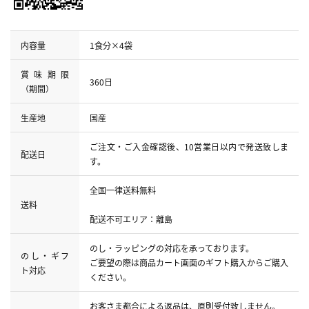
内容量
1食分×4袋
賞味期限
360日
（期間）
生産地
国産
ご注文・ご入金確認後、10営業日以内で発送致しま
配送日
す。
全国一律送料無料
送料
配送不可エリア：離島
のし・ラッピングの対応を承っております。
のし・ギフ
ご要望の際は商品カート画面のギフト購入からご購入
ト対応
ください。
お客さま都合による返品は、原則受付致しません。