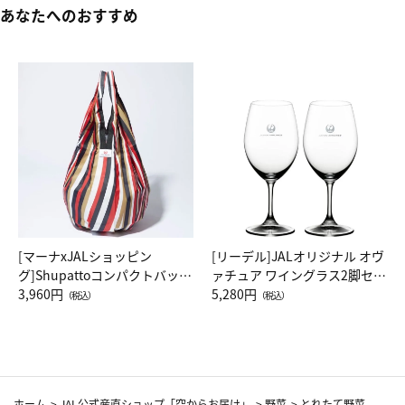
あなたへのおすすめ
[マーナxJALショッピン
[リーデル]JALオリジナル オヴ
グ]Shupattoコンパクトバッグ
ァチュア ワイングラス2脚セッ
Drop JAL客室乗務員（LC）ス
3,960円
ト（レッドワイン）
5,280円
（税込）
（税込）
カーフ柄
ホーム
>
JAL公式産直ショップ「空からお届け」
>
野菜
>
とれたて野菜