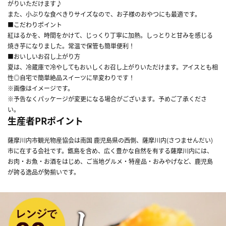
がりいただけます♪
また、小ぶりな食べきりサイズなので、お子様のおやつにも最適です。
■こだわりポイント
紅はるかを、時間をかけて、じっくり丁寧に加熱。しっとりと甘みを感じる
焼き芋になりました。常温で保管も簡単便利！
■おいしいお召し上がり方
夏は、冷蔵庫で冷やしてもおいしくお召し上がりいただけます。アイスとも相
性◎自宅で簡単絶品スイーツに早変わりです！
※画像はイメージです。
※予告なくパッケージが変更になる場合がございます。予めご了承くださ
い。
生産者PRポイント
薩摩川内市観光物産協会は南国 鹿児島県の西側、薩摩川内(さつませんだい)
市に在する会社です。甑島を含め、広く豊かな自然を有する薩摩川内には、
お肉・お魚・お酒をはじめ、ご当地グルメ・特産品・おみやげなど、鹿児島
が誇る逸品が勢揃いです。