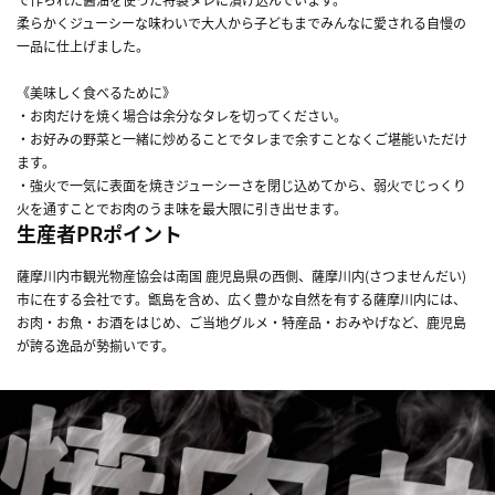
柔らかくジューシーな味わいで大人から子どもまでみんなに愛される自慢の
一品に仕上げました。
《美味しく食べるために》
・お肉だけを焼く場合は余分なタレを切ってください。
・お好みの野菜と一緒に炒めることでタレまで余すことなくご堪能いただけ
ます。
・強火で一気に表面を焼きジューシーさを閉じ込めてから、弱火でじっくり
火を通すことでお肉のうま味を最大限に引き出せます。
生産者PRポイント
薩摩川内市観光物産協会は南国 鹿児島県の西側、薩摩川内(さつませんだい)
市に在する会社です。甑島を含め、広く豊かな自然を有する薩摩川内には、
お肉・お魚・お酒をはじめ、ご当地グルメ・特産品・おみやげなど、鹿児島
が誇る逸品が勢揃いです。