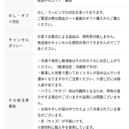
配送不可エリア：離島
のし・ラッピングの対応を承っております。
のし・ギフ
ご要望の際は商品カート画面のギフト購入からご購入
ト対応
ください。
お客さま都合による返品は、原則受付致しません。
キャンセル
発送後のキャンセルも原則お受けできませんのでご了
ポリシー
承ください。
・冷凍で保存し解凍後はその日のうちにお召し上がり
ください。（解凍目安：冷蔵庫で半日）
・解凍した状態で置いておくとタレが染み込んでいき
濃ゆくなりますのでご注意ください。※感じ方には個
人差があります。
・ハラミ（サガリ）肉は内臓肉となるため、特有の香
りがする場合がございますが品質には問題ございませ
その他注意
ん。
事項
・お肉やタレが袋の中でかたよって冷凍されている場
合がございます。
・形（サイズ）が不揃いです。
※原材料に輸入牛を使用しています。