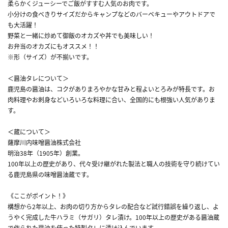
柔らかくジューシーでご飯がすすむ人気のお肉です。
小分けの食べきりサイズだからキャンプなどのバーベキューやアウトドアで
も大活躍！
野菜と一緒に炒めて御飯のオカズや丼でも美味しい！
お弁当のオカズにもオススメ！！
※形（サイズ）が不揃いです。
＜醤油タレについて＞
鹿児島の醤油は、コクがありまろやかな甘みと程よいとろみが特長です。お
肉料理やお刺身などいろいろな料理に合い、全国的にも根強い人気がありま
す。
＜蔵について＞
薩摩川内味噌醤油株式会社
明治38年（1905年）創業。
100年以上の歴史があり、代々受け継がれた製法と職人の技術を守り続けてい
る鹿児島県の味噌醤油蔵です。
《ここがポイント！》
構想から2年以上、お肉の切り方からタレの配合など試行錯誤を繰り返し、よ
うやく完成した牛ハラミ（サガリ）タレ漬け。100年以上の歴史がある醤油蔵
で作られた醤油を使った特製タレに漬け込んでいます。