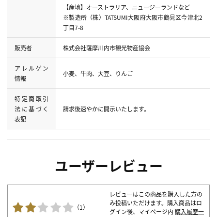
【産地】オーストラリア、ニュージーランドなど
※製造所（株）TATSUMI大阪府大阪市鶴見区今津北2
丁目7-8
販売者
株式会社薩摩川内市観光物産協会
アレルゲン
小麦、牛肉、大豆、りんご
情報
特定商取引
法に基づく
請求後速やかに開示いたします。
表記
ユーザーレビュー
レビューはこの商品を購入した方の
み投稿いただけます。購入商品はロ
（1）
グイン後、マイページ内
購入履歴一