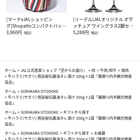
[マーナxJALショッピン
[リーデル]JALオリジナル オヴ
グ]Shupattoコンパクトバッグ
ァチュア ワイングラス2脚セッ
Drop JAL客室乗務員（LC）ス
3,960円
ト（レッドワイン）
5,280円
（税込）
（税込）
カーフ柄
ホーム
>
JAL公式産直ショップ「空からお届け」
>
肉
>
牛肉/和牛
>
焼肉
>
牛ハラミ(サガリ) 極旨秘伝醤油タレ漬け 300g×2袋「薩摩川内市観光物産
協会」
ホーム
>
SORAKARA OTODOKE
>
牛ハラミ(サガリ) 極旨秘伝醤油タレ漬け 300g×2袋「薩摩川内市観光物産
協会」
ホーム
>
SORAKARA OTODOKE
>
ギフトから探す
>
牛ハラミ(サガリ) 極旨秘伝醤油タレ漬け 300g×2袋「薩摩川内市観光物産
協会」
ホーム
>
SORAKARA OTODOKE
>
ギフトから探す
>
お歳暮
>
牛ハラミ(サガリ) 極旨秘伝醤油タレ漬け 300g×2袋「薩摩川内市観光物産