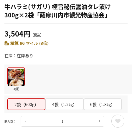
牛ハラミ(サガリ) 極旨秘伝醤油タレ漬け
300g×2袋「薩摩川内市観光物産協会」
3,504円
（税込）
積算 96 マイル (3倍)
在庫
在庫あり
宅配
2袋（600g）
4袋（1.2㎏）
6袋（1.8㎏）
購入数：