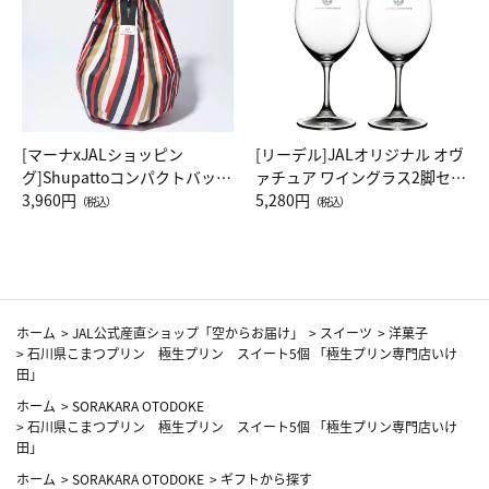
[マーナxJALショッピン
[リーデル]JALオリジナル オヴ
グ]Shupattoコンパクトバッグ
ァチュア ワイングラス2脚セッ
Drop JAL客室乗務員（LC）ス
3,960円
ト（レッドワイン）
5,280円
（税込）
（税込）
カーフ柄
ホーム
>
JAL公式産直ショップ「空からお届け」
>
スイーツ
>
洋菓子
>
石川県こまつプリン 極生プリン スイート5個 「極生プリン専門店いけ
田」
ホーム
>
SORAKARA OTODOKE
>
石川県こまつプリン 極生プリン スイート5個 「極生プリン専門店いけ
田」
ホーム
>
SORAKARA OTODOKE
>
ギフトから探す