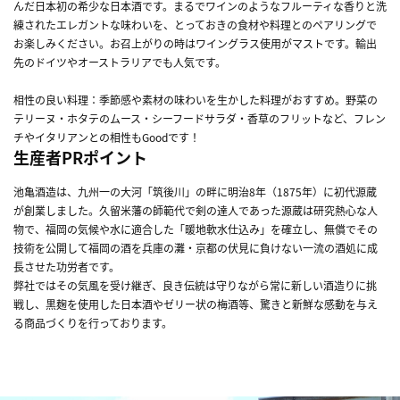
んだ日本初の希少な日本酒です。まるでワインのようなフルーティな香りと洗
練されたエレガントな味わいを、とっておきの食材や料理とのペアリングで
お楽しみください。お召上がりの時はワイングラス使用がマストです。輸出
先のドイツやオーストラリアでも人気です。
相性の良い料理：季節感や素材の味わいを生かした料理がおすすめ。野菜の
テリーヌ・ホタテのムース・シーフードサラダ・香草のフリットなど、フレン
チやイタリアンとの相性もGoodです！
生産者PRポイント
池亀酒造は、九州一の大河「筑後川」の畔に明治8年（1875年）に初代源蔵
が創業しました。久留米藩の師範代で剣の達人であった源蔵は研究熱心な人
物で、福岡の気候や水に適合した「暖地軟水仕込み」を確立し、無償でその
技術を公開して福岡の酒を兵庫の灘・京都の伏見に負けない一流の酒処に成
長させた功労者です。
弊社ではその気風を受け継ぎ、良き伝統は守りながら常に新しい酒造りに挑
戦し、黒麹を使用した日本酒やゼリー状の梅酒等、驚きと新鮮な感動を与え
る商品づくりを行っております。