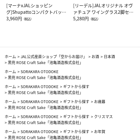
[マーナxJALショッピン
[リーデル]JALオリジナル オヴ
グ]Shupattoコンパクトバッグ
ァチュア ワイングラス2脚セッ
Drop JAL客室乗務員（LC）ス
3,960円
ト（レッドワイン）
5,280円
（税込）
（税込）
カーフ柄
ホーム
>
JAL公式産直ショップ「空からお届け」
>
お酒
>
日本酒
>
黒兜 ROSE Craft Sake「池亀酒造株式会社」
ホーム
>
SORAKARA OTODOKE
>
黒兜 ROSE Craft Sake「池亀酒造株式会社」
ホーム
>
SORAKARA OTODOKE
>
ギフトから探す
>
黒兜 ROSE Craft Sake「池亀酒造株式会社」
ホーム
>
SORAKARA OTODOKE
>
ギフトから探す
>
お歳暮
>
黒兜 ROSE Craft Sake「池亀酒造株式会社」
ホーム
>
SORAKARA OTODOKE
>
ギフトから探す
>
クリスマス
>
黒兜 ROSE Craft Sake「池亀酒造株式会社」
ホーム
>
SORAKARA OTODOKE
>
ギフトから探す
>
お年賀
>
黒兜 ROSE Craft Sake「池亀酒造株式会社」