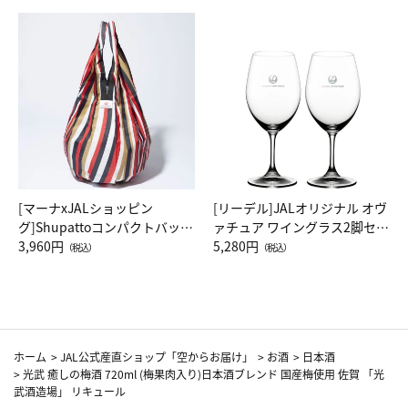
[マーナxJALショッピン
[リーデル]JALオリジナル オヴ
グ]Shupattoコンパクトバッグ
ァチュア ワイングラス2脚セッ
Drop JAL客室乗務員（LC）ス
3,960円
ト（レッドワイン）
5,280円
（税込）
（税込）
カーフ柄
ホーム
>
JAL公式産直ショップ「空からお届け」
>
お酒
>
日本酒
>
光武 癒しの梅酒 720ml (梅果肉入り)日本酒ブレンド 国産梅使用 佐賀 「光
武酒造場」 リキュール