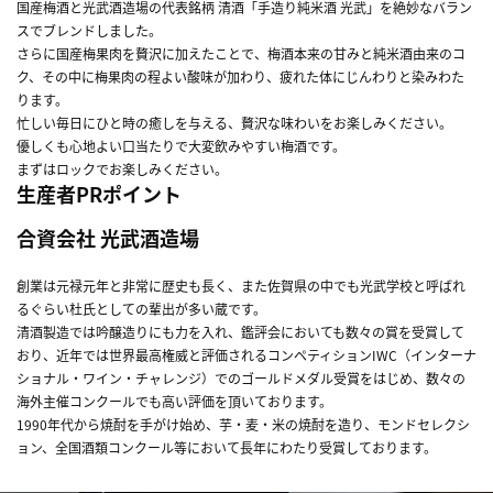
国産梅酒と光武酒造場の代表銘柄 清酒「手造り純米酒 光武」を絶妙なバラン
スでブレンドしました。
さらに国産梅果肉を贅沢に加えたことで、梅酒本来の甘みと純米酒由来のコ
ク、その中に梅果肉の程よい酸味が加わり、疲れた体にじんわりと染みわた
ります。
忙しい毎日にひと時の癒しを与える、贅沢な味わいをお楽しみください。
優しくも心地よい口当たりで大変飲みやすい梅酒です。
まずはロックでお楽しみください。
生産者PRポイント
合資会社 光武酒造場
創業は元禄元年と非常に歴史も長く、また佐賀県の中でも光武学校と呼ばれ
るぐらい杜氏としての輩出が多い蔵です。
清酒製造では吟醸造りにも力を入れ、鑑評会においても数々の賞を受賞して
おり、近年では世界最高権威と評価されるコンペティションIWC（インターナ
ショナル・ワイン・チャレンジ）でのゴールドメダル受賞をはじめ、数々の
海外主催コンクールでも高い評価を頂いております。
1990年代から焼酎を手がけ始め、芋・麦・米の焼酎を造り、モンドセレクシ
ョン、全国酒類コンクール等において長年にわたり受賞しております。