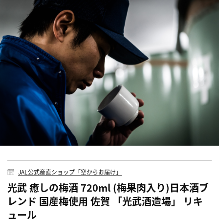
JAL公式産直ショップ「空からお届け」
光武 癒しの梅酒 720ml (梅果肉入り)日本酒ブ
レンド 国産梅使用 佐賀 「光武酒造場」 リキ
ュール