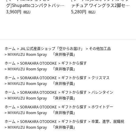
グ]Shupattoコンパクトバッグ
ァチュア ワイングラス2脚セッ
Drop JAL客室乗務員（LC）ス
3,960円
ト（レッドワイン）
5,280円
（税込）
（税込）
カーフ柄
ホーム
>
JAL公式産直ショップ「空からお届け」
>
その他加工品
>
MIYAYUZU Room Spray 「床井柚子園」
ホーム
>
SORAKARA OTODOKE
>
ギフトから探す
>
MIYAYUZU Room Spray 「床井柚子園」
ホーム
>
SORAKARA OTODOKE
>
ギフトから探す
>
クリスマス
>
MIYAYUZU Room Spray 「床井柚子園」
ホーム
>
SORAKARA OTODOKE
>
ギフトから探す
>
バレンタイン
>
MIYAYUZU Room Spray 「床井柚子園」
ホーム
>
SORAKARA OTODOKE
>
ギフトから探す
>
ホワイトデー
>
MIYAYUZU Room Spray 「床井柚子園」
ホーム
>
SORAKARA OTODOKE
>
ギフトから探す
>
卒業、進学、就職祝
>
MIYAYUZU Room Spray 「床井柚子園」