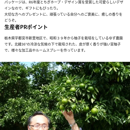
パッケージは、R6年度とちぎホープ・デザイン賞を受賞した可愛らしいデザ
インなので、ギフトにもぴったり。
大切な方へのプレゼントに、頑張っている自分へのご褒美に、癒しの香りを
どうぞ。
生産者PRポイント
栃木県宇都宮市新里地区で、昭和３９年から柚子を栽培をしているゆず農園
です。北緯36°の冷涼な気候の下で栽培された、皮が厚く香りが強い宮柚子
で、様々な加工品やルームスプレーを作っています。