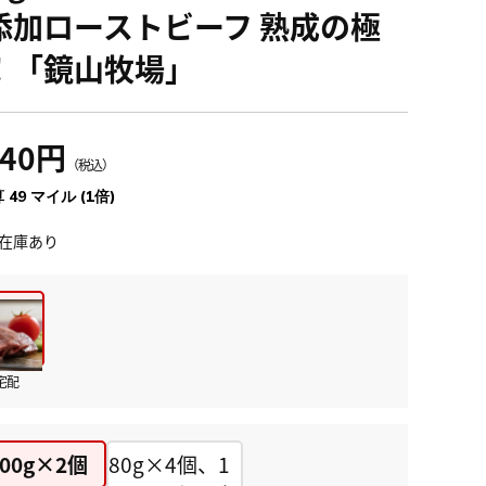
添加ローストビーフ 熟成の極
！「鏡山牧場」
340円
（税込）
 49 マイル (1倍)
在庫あり
宅配
100g×2個
80g×4個、1