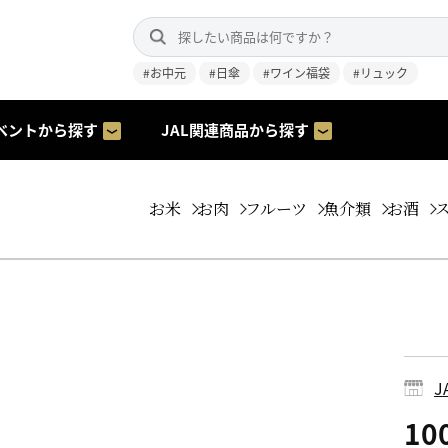
#お中元
#日傘
#ワイン福袋
#リュック
ベントから探す
JAL関連商品から探す
お米
お肉
フルーツ
魚介類
お酒
1