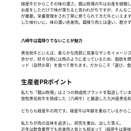
経産牛だからこその味の濃さ。鏡山牧場の牛はお産を経験し
お産をしただけで味が落ちると思われがちですが、そんな
が重要。栄養管理をされ丁寧に育てられてきた牛といえま
した味わいに、味の濃い赤身肉。霜降り肉とは違い、飽き
八崎牛は霜降りでないことが魅力
黒毛和牛といえば、柔らかな肉質に見事なサシをイメージ
歩かせ、好きな時には馬のように走っているため、脂肪を
ッド（自然の草）を食べて育ちます。だからこそ「選び、食
生産者PRポイント
私たち「鏡山牧場」は２つの熟成肉ブランドを製造してい
放牧黒毛和牛を熟成した〔八崎牛〕と厳選した九州産黒毛
どちらも経産牛の肉です。経産牛は年齢を重ねているから
私たちが肉の旨味を追求し、研究を重ね、出した答え。
近年は飲食業界でも赤身肉人気とも相まって〔経産牛は美