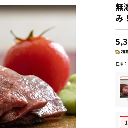
無
み
5,
積算
在庫