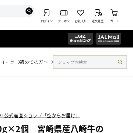
ログイン
クーポン
お気入り
注文履歴
カート
スイーツ
初めての方へ
JAL公式産直ショップ「空からお届け」
00g×2個 宮崎県産八崎牛の