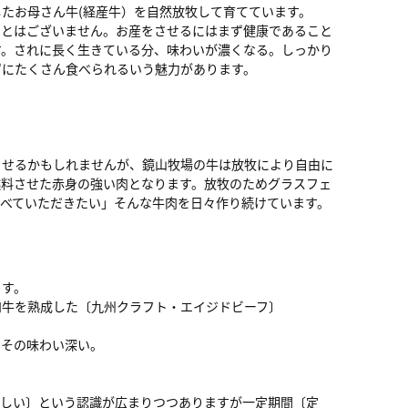
たお母さん牛(経産牛）を自然放牧して育てています。
ことはございません。お産をさせるにはまず健康であること
す。されに長く生きている分、味わいが濃くなる。しっかり
ずにたくさん食べられるいう魅力があります。
させるかもしれませんが、鏡山牧場の牛は放牧により自由に
燃料させた赤身の強い肉となります。放牧のためグラスフェ
べていただきたい」そんな牛肉を日々作り続けています。
ます。
和牛を熟成した〔九州クラフト・エイジドビーフ〕
こその味わい深い。
味しい〕という認識が広まりつつありますが一定期間〔定