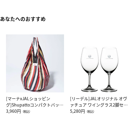
あなたへのおすすめ
[マーナxJALショッピン
[リーデル]JALオリジナル オヴ
グ]Shupattoコンパクトバッグ
ァチュア ワイングラス2脚セッ
Drop JAL客室乗務員（LC）ス
3,960円
ト（レッドワイン）
5,280円
（税込）
（税込）
カーフ柄