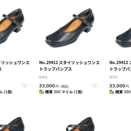
10
2026.10
月
2026.11
木
金
土
日
月
火
水
木
金
土
4
5
1
2
3
0
11
12
4
5
6
7
8
9
10
7
18
19
11
12
13
14
15
16
17
4
25
26
18
19
20
21
22
23
24
25
26
27
28
29
30
31
スタイリッシュワンス
No.29412 スタイリッシュワンス
No.294
ス
トラップパンプス
トラップパ
H.P.S.
H.P.S.
33,000
33,000
）
円
（税込）
円
 (1倍)
積算 300 マイル (1倍)
積算 300