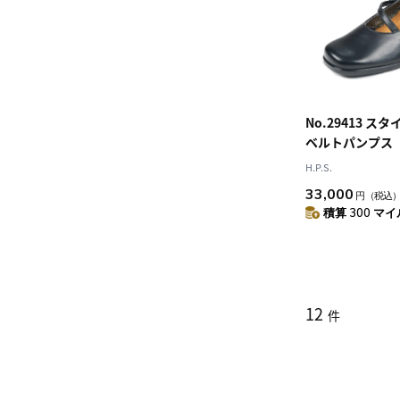
No.29413 
ベルトパンプス
H.P.S.
33,000
円
（税込
積算 300 マイル
12
件