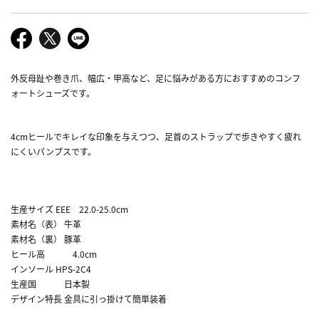
外反母趾や巻き爪、幅広・甲高など、足に悩みがある方におすすめのコンフ
ォートシューズです。
4cmヒールでキレイな印象を与えつつ、足首のストラップで歩きやすく疲れ
にくいパンプスです。
生産サイズ EEE 22.0-25.0cm
素材名（表） 牛革
素材名（裏） 豚革
ヒール高 4.0cm
インソール HPS-2C4
生産国 日本製
デザイン特長 金具に引っ掛けて簡単装着