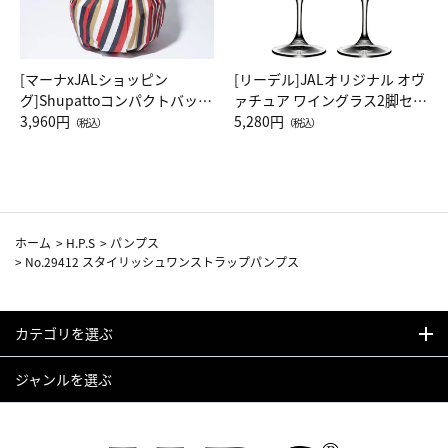
[マーナxJALショッピン
[リーデル]JALオリジナル オヴ
グ]Shupattoコンパクトバッグ
ァチュア ワイングラス2脚セッ
Drop JAL客室乗務員（LC）ス
3,960円
ト（レッドワイン）
5,280円
（税込）
（税込）
カーフ柄
ホーム
>
H.P.S
>
パンプス
>
No.29412 スタイリッシュワンストラップパンプス
カテゴリを選ぶ
ジャンルを選ぶ