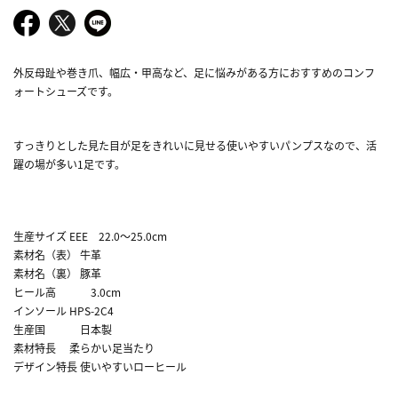
外反母趾や巻き爪、幅広・甲高など、足に悩みがある方におすすめのコンフ
ォートシューズです。
すっきりとした見た目が足をきれいに見せる使いやすいパンプスなので、活
躍の場が多い1足です。
生産サイズ EEE 22.0～25.0cm
素材名（表） 牛革
素材名（裏） 豚革
ヒール高 3.0cm
インソール HPS-2C4
生産国 日本製
素材特長 柔らかい足当たり
デザイン特長 使いやすいローヒール