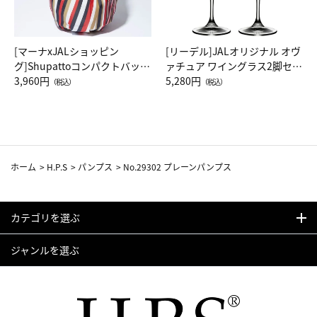
[マーナxJALショッピン
[リーデル]JALオリジナル オヴ
グ]Shupattoコンパクトバッグ
ァチュア ワイングラス2脚セッ
Drop JAL客室乗務員（LC）ス
3,960円
ト（レッドワイン）
5,280円
（税込）
（税込）
カーフ柄
ホーム
>
H.P.S
>
パンプス
>
No.29302 プレーンパンプス
カテゴリを選ぶ
ジャンルを選ぶ