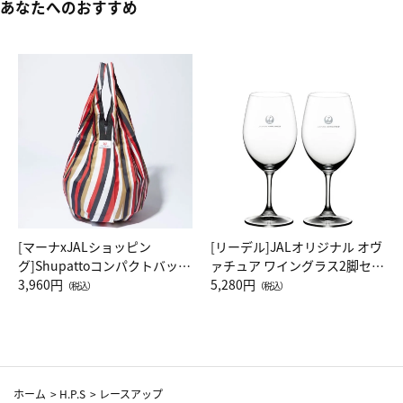
あなたへのおすすめ
[マーナxJALショッピン
[リーデル]JALオリジナル オヴ
グ]Shupattoコンパクトバッグ
ァチュア ワイングラス2脚セッ
Drop JAL客室乗務員（LC）ス
3,960円
ト（レッドワイン）
5,280円
（税込）
（税込）
カーフ柄
ホーム
>
H.P.S
>
レースアップ