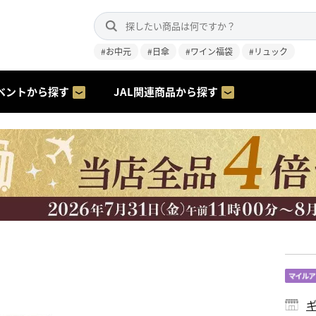
#お中元
#日傘
#ワイン福袋
#リュック
ベントから探す
JAL関連商品から探す
ギ