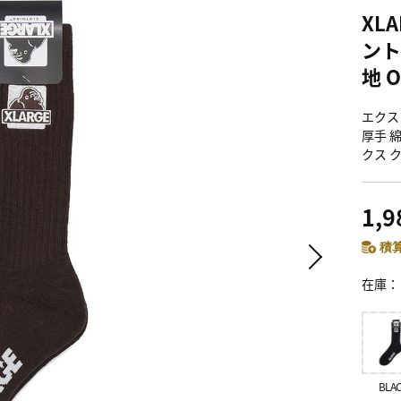
XL
ント
地 O
エクス
厚手 
クス ク
1,
積算
在庫
BLA