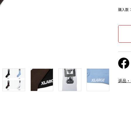
購入数
返品・