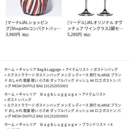
[マーナxJALショッピン
[リーデル]JALオリジナル オヴ
グ]Shupattoコンパクトバッグ
ァチュア ワイングラス2脚セッ
Drop JAL客室乗務員（LC）ス
3,960円
ト（レッドワイン）
5,280円
（税込）
（税込）
カーフ柄
ホーム
>
ギャレリア Bag＆Luggage
>
アイテムリスト
>
ボストンバッグ
>
エクストララージ ボストンバッグ メンズ レディース 旅行 XLARGE ブラン
ド おしゃれ 軽量 軽い 小さめ ダッフルバッグ メッシュ A4 ロゴ ボストン バ
ッグ MESH DUFFLE BAG 101252053003
ホーム
>
ギャレリア Ｂａｇ＆Ｌｕｇｇａｇｅ
>
アイテムリスト
>
ボストンバッグ
>
エクストララージ ボストンバッグ メンズ レディース 旅行 XLARGE ブラン
ド おしゃれ 軽量 軽い 小さめ ダッフルバッグ メッシュ A4 ロゴ ボストン バ
ッグ MESH DUFFLE BAG 101252053003
ホーム
>
ギャレリア Ｂａｇ＆Ｌｕｇｇａｇｅ
>
ブランドリスト
>
X