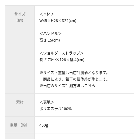
サイズ
＜本体＞
（約）
W45×H28×D22(cm)
＜ハンドル＞
高さ 15(cm)
＜ショルダーストラップ＞
長さ 73～×128×幅 4(cm)
※サイズ・重量は当店計測値となります。
商品により、若干の個体差が生じます。
※当店のサイズ計測方法はこちら
素材
＜表地＞
ポリエステル100%
重量 （約）
450g