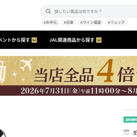
#お中元
#日傘
#ワイン福袋
#リュック
ベントから探す
JAL関連商品から探す
ギ