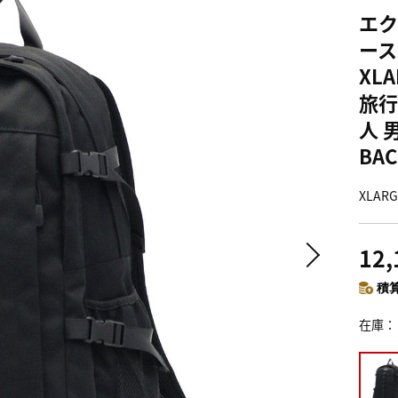
エク
ース
XL
旅行
人 男
BAC
XLA
12
積算
在庫