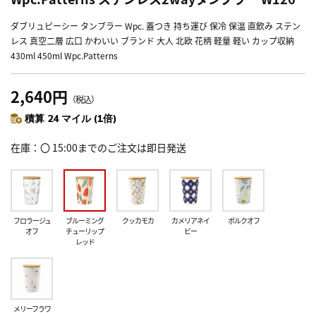
ダブリュピーシー タンブラー Wpc. 蓋つき 持ち運び 保冷 保温 直飲み ステン
レス 真空二層 広口 かわいい ブランド 大人 北欧 花柄 軽量 軽い カップ収納
430ml 450ml Wpc.Patterns
2,640円
（税込）
積算 24 マイル (1倍)
在庫
〇 15:00までのご注文は即日発送
フロラージュ
ブルーミング
クッカモカ
カメリアネイ
ポルクオフ
オフ
チューリップ
ビー
レッド
メリーフラワ