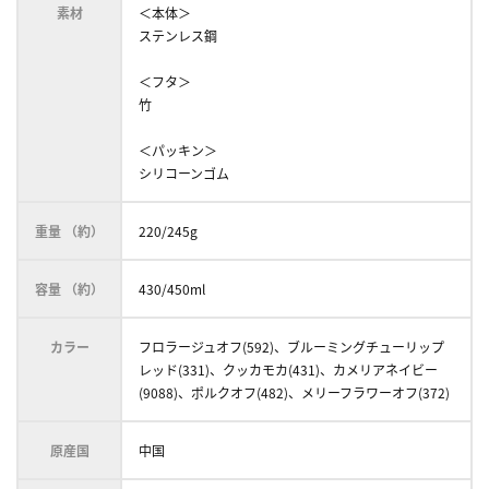
素材
＜本体＞
ステンレス鋼
＜フタ＞
竹
＜パッキン＞
シリコーンゴム
重量 （約）
220/245g
容量 （約）
430/450ml
カラー
フロラージュオフ(592)、ブルーミングチューリップ
レッド(331)、クッカモカ(431)、カメリアネイビー
(9088)、ポルクオフ(482)、メリーフラワーオフ(372)
原産国
中国