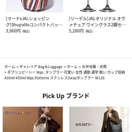
[マーナxJALショッピン
[リーデル]JALオリジナル オヴ
グ]Shupattoコンパクトバッグ
ァチュア ワイングラス2脚セッ
Drop JAL客室乗務員（LC）ス
3,960円
ト（レッドワイン）
5,280円
（税込）
（税込）
カーフ柄
ホーム
>
ギャレリア Bag＆Luggage
>
ホーム
>
お弁当箱・水筒
>
ダブリュピーシー Wpc. タンブラー 可愛い 女性 通勤 通学 軽い カップ収納
430ml 450ml Wpc.Patterns ステンレス2wayタンブラー W126
Pick Up ブランド