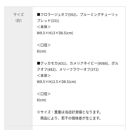
サイズ
■フロラージュオフ(592)、ブルーミングチューリッ
（約）
プレッド(331)
＜本体＞
W8.5×H13×D8.5(cm)
＜口径＞
8(cm)
■クッカモカ(431)、カメリアネイビー(9088)、ポル
クオフ(482)、メリーフラワーオフ(372)
＜本体＞
W8.5×H12.5×D8.5(cm)
＜口径＞
8(cm)
※サイズ・重量は当店計測値となります。
商品により、若干の個体差が生じます。