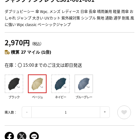
ダブリュピーシー 傘 Wpc. メンズ レディース 日傘 長傘 晴雨兼用 軽量 雨傘 お
しゃれ ジャンプ 大きい UVカット 紫外線対策 シンプル 無地 通勤 通学 耐風 風
に強い Wpc classic ベーシックジャンプ
2,970円
（税込）
積算 27 マイル (1倍)
在庫
〇 15:00までのご注文は即日発送
ブラック
ベージュ
ネイビー
ブルーグレー
購入数：