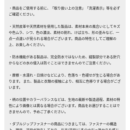
・商品をご使用する前に、「取り扱い上の注意」「洗濯表示」等を必ず
ご確認ください。
・天然皮革や天然素材を使用した製品は、素材本来の風合いとしてキズ
や色ムラ、シワ、色の濃淡、素材の割れ、けば立ち、形の歪みなど、一
点一点違いが見られる場合がございます。商品の特性としてご理解の
上、お楽しみください。
・防水機能がある製品は、完全防水ではないため、縫製部分である針穴
からなどの水の侵入は防ぐことはできませんのでご注意ください。
・摩擦・水濡れ・日焼けなどにより、色落ち・色褪せが生じる場合があ
ります。 また、製品と衣類の接触により、相互に色移りする場合がござ
います。
・柄の位置やカラーバランスなどは、生地の裁断や製造過程、素材の特
性により画像とは異なる場合がございます。商品をお選びすることはで
きませんので、予めご了承ください。
・ダブルジップファスナーの商品につきましては、ファスナーの構造
上、順目、逆目が存在しており、片方(逆目)に多少の引っ掛かりを感じ