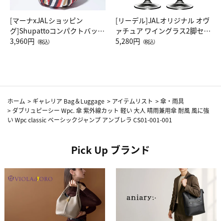
[マーナxJALショッピン
[リーデル]JALオリジナル オヴ
グ]Shupattoコンパクトバッグ
ァチュア ワイングラス2脚セッ
Drop JAL客室乗務員（LC）ス
3,960円
ト（レッドワイン）
5,280円
（税込）
（税込）
カーフ柄
ホーム
>
ギャレリア Bag＆Luggage
>
アイテムリスト
>
傘・雨具
>
ダブリュピーシー Wpc. 傘 紫外線カット 軽い 大人 晴雨兼用傘 耐風 風に強
い Wpc classic ベーシックジャンプ アンブレラ CS01-001-001
Pick Up ブランド