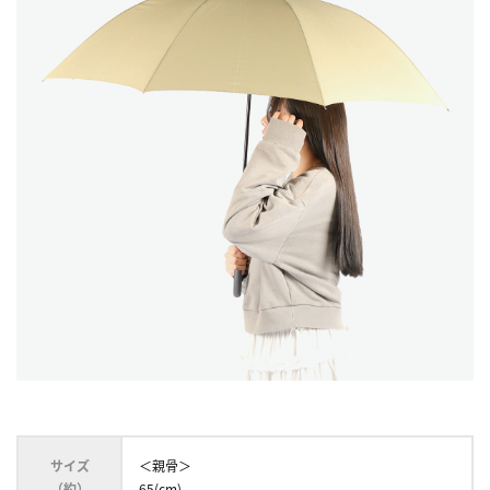
サイズ
＜親骨＞
（約）
65(cm)