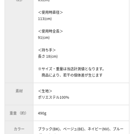
＜使用時直径＞
113(cm)
＜使用時全長＞
91(cm)
＜持ち手＞
長さ 18(cm)
※サイズ・重量は当店計測値となります。
商品により、若干の個体差が生じます
素材
＜生地＞
ポリエステル100%
重量 （約）
490g
カラー
ブラック(BK)、ベージュ(BE)、ネイビー(NV)、ブルー