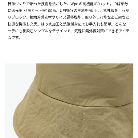
日傘づくりで培った技術を活かした、Wpc.の高機能UVハット。つば部分
に遮光率・UVカット率100％、UPF50+の生地を採用し、紫外線をしっか
りブロック。接触冷感素材やサイズ調整機能、取り外し可能なあご紐など
快適な機能も充実。はっ水加工と洗濯機対応でお手入れも簡単。どんなコ
ーデにも馴染むシンプルなデザインで、気軽に紫外線対策ができるアイテ
ムです。