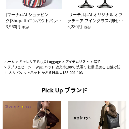
[マーナxJALショッピン
[リーデル]JALオリジナル オヴ
グ]Shupattoコンパクトバッグ
ァチュア ワイングラス2脚セッ
Drop JAL客室乗務員（LC）ス
3,960円
ト（レッドワイン）
5,280円
（税込）
（税込）
カーフ柄
ホーム
>
ギャレリア Bag＆Luggage
>
アイテムリスト
>
帽子
>
ダブリュピーシー Wpc. ハット 遮光率100％ 洗濯可 軽量 畳める 日焼け防
止 大人 バケットハット かぶる日傘 w155-001-103
Pick Up ブランド