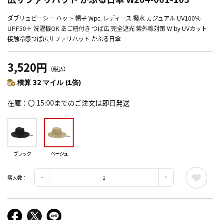
ダブリュピーシー ハット 帽子 Wpc. レディース 撥水 カジュアル UV100％
UPF50＋ 洗濯機OK あご紐付き つば広 完全遮光 紫外線対策 W by UVカット
接触冷感つば広サファリハット かぶる日傘
3,520円
（税込）
積算 32 マイル (1倍)
在庫
〇 15:00までのご注文は即日発送
ブラック
ベージュ
購入数：