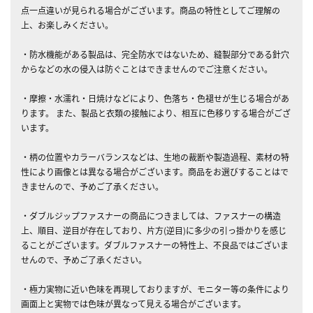
点一点違いが見られる場合がございます。商品の特性としてご理解の
上、お楽しみください。
・防水機能がある製品は、完全防水ではないため、縫製部分である針穴
からなどの水の侵入は防ぐことはできませんのでご注意ください。
・摩擦・水濡れ・日焼けなどにより、色落ち・色褪せが生じる場合があ
ります。 また、製品と衣類の接触により、相互に色移りする場合がござ
います。
・柄の位置やカラーバランスなどは、生地の裁断や製造過程、素材の特
性により画像とは異なる場合がございます。商品をお選びすることはで
きませんので、予めご了承ください。
・ダブルジップファスナーの商品につきましては、ファスナーの構造
上、順目、逆目が存在しており、片方(逆目)に多少の引っ掛かりを感じ
ることがございます。ダブルファスナーの特性上、不良品ではございま
せんので、予めご了承ください。
・極力実物に近い色味を再現しておりますが、モニター等の条件により
画面上と実物では色味が異なって見える場合がございます。