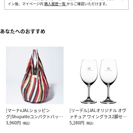
イン後、マイページ内
購入履歴一覧
からご確認いただけます。
あなたへのおすすめ
[マーナxJALショッピン
[リーデル]JALオリジナル オヴ
グ]Shupattoコンパクトバッグ
ァチュア ワイングラス2脚セッ
Drop JAL客室乗務員（LC）ス
3,960円
ト（レッドワイン）
5,280円
（税込）
（税込）
カーフ柄