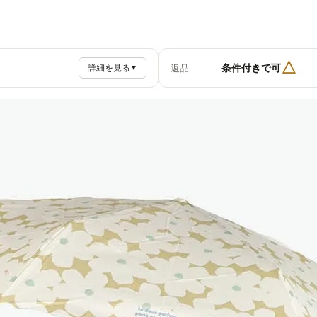
△
条件付きで可
返品
詳細を見る
▼