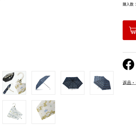
購入数
返品・