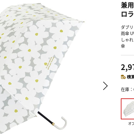
兼用
ロラー
ダブリ
雨傘 U
しゃれ
傘
2,
積算
在庫
オ