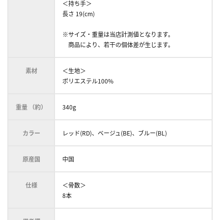
＜持ち手＞
長さ 19(cm)
※サイズ・重量は当店計測値となります。
商品により、若干の個体差が生じます。
素材
＜生地＞
ポリエステル100%
重量 （約）
340g
カラー
レッド(RD)、ベージュ(BE)、ブルー(BL)
原産国
中国
仕様
＜骨数＞
8本