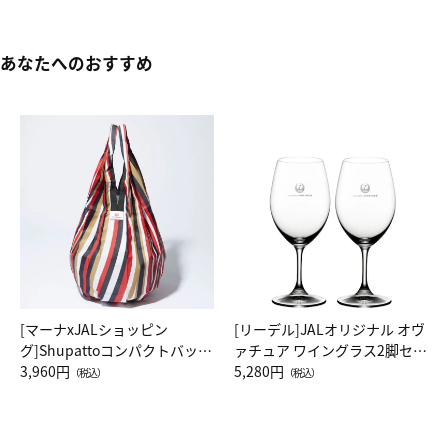
あなたへのおすすめ
[マーナxJALショッピン
[リーデル]JALオリジナル オヴ
グ]Shupattoコンパクトバッグ
ァチュア ワイングラス2脚セッ
Drop JAL客室乗務員（LC）ス
3,960円
ト（レッドワイン）
5,280円
（税込）
（税込）
カーフ柄