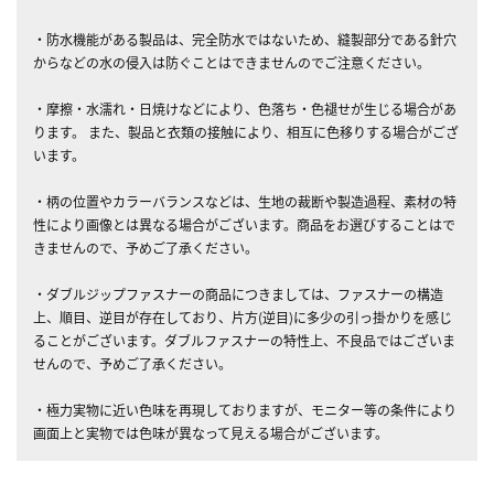
・防水機能がある製品は、完全防水ではないため、縫製部分である針穴
からなどの水の侵入は防ぐことはできませんのでご注意ください。
・摩擦・水濡れ・日焼けなどにより、色落ち・色褪せが生じる場合があ
ります。 また、製品と衣類の接触により、相互に色移りする場合がござ
います。
・柄の位置やカラーバランスなどは、生地の裁断や製造過程、素材の特
性により画像とは異なる場合がございます。商品をお選びすることはで
きませんので、予めご了承ください。
・ダブルジップファスナーの商品につきましては、ファスナーの構造
上、順目、逆目が存在しており、片方(逆目)に多少の引っ掛かりを感じ
ることがございます。ダブルファスナーの特性上、不良品ではございま
せんので、予めご了承ください。
・極力実物に近い色味を再現しておりますが、モニター等の条件により
画面上と実物では色味が異なって見える場合がございます。