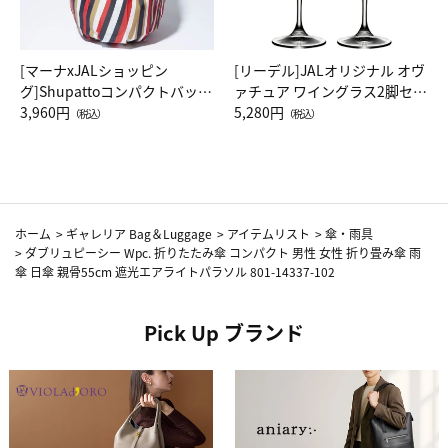
[マーナxJALショッピン
[リーデル]JALオリジナル オヴ
グ]Shupattoコンパクトバッグ
ァチュア ワイングラス2脚セッ
Drop JAL客室乗務員（LC）ス
3,960円
ト（レッドワイン）
5,280円
（税込）
（税込）
カーフ柄
ホーム
>
ギャレリア Bag＆Luggage
>
アイテムリスト
>
傘・雨具
>
ダブリュピーシー Wpc. 折りたたみ傘 コンパクト 男性 女性 折り畳み傘 雨
傘 日傘 親骨55cm 遮光エアライトパラソル 801-14337-102
Pick Up ブランド