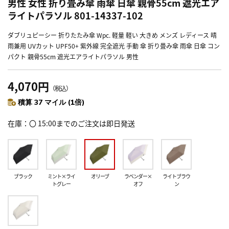
男性 女性 折り畳み傘 雨傘 日傘 親骨55cm 遮光エア
ライトパラソル 801-14337-102
ダブリュピーシー 折りたたみ傘 Wpc. 軽量 軽い 大きめ メンズ レディース 晴
雨兼用 UVカット UPF50+ 紫外線 完全遮光 手動 傘 折り畳み傘 雨傘 日傘 コン
パクト 親骨55cm 遮光エアライトパラソル 男性
4,070円
（税込）
積算 37 マイル (1倍)
在庫
〇 15:00までのご注文は即日発送
ブラック
ミント×ライ
オリーブ
ラベンダー×
ライトブラウ
トグレー
オフ
ン