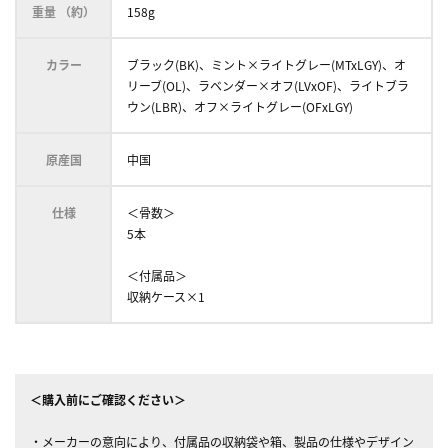
重量 （約）
158g
カラー
ブラック(BK)、ミント×ライトグレー(MTxLGY)、オ
リーブ(OL)、ラベンダー×オフ(LVxOF)、ライトブラ
ウン(LBR)、オフ×ライトグレー(OFxLGY)
原産国
中国
仕様
＜骨数＞
5本
＜付属品＞
収納ケース×1
＜購入前にご確認ください＞
・メーカーの意向により、付属品の収納袋や箱、製品の仕様やデザイン