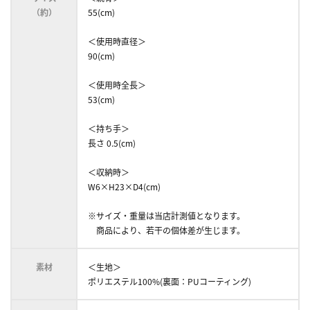
（約）
55(cm)
＜使用時直径＞
90(cm)
＜使用時全長＞
53(cm)
＜持ち手＞
長さ 0.5(cm)
＜収納時＞
W6×H23×D4(cm)
※サイズ・重量は当店計測値となります。
商品により、若干の個体差が生じます。
素材
＜生地＞
ポリエステル100%(裏面：PUコーティング)