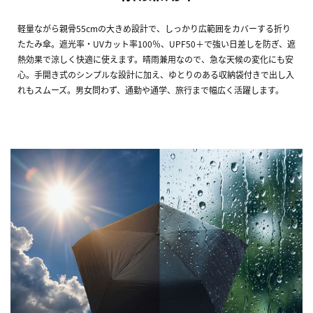
軽量ながら親骨55cmの大きめ設計で、しっかり広範囲をカバーする折り
たたみ傘。遮光率・UVカット率100％、UPF50＋で強い日差しを防ぎ、遮
熱効果で涼しく快適に使えます。晴雨兼用なので、急な天候の変化にも安
心。手開き式のシンプルな設計に加え、ゆとりのある収納袋付きで出し入
れもスムーズ。男女問わず、通勤や通学、旅行まで幅広く活躍します。